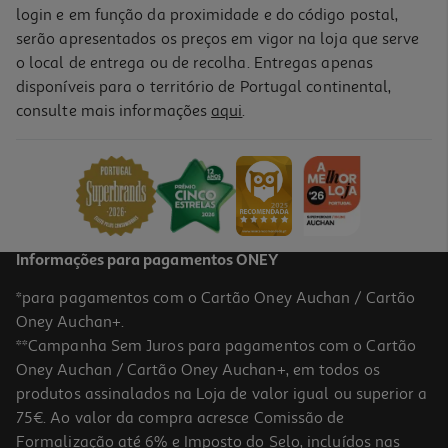
login e em função da proximidade e do código postal,
serão apresentados os preços em vigor na loja que serve
o local de entrega ou de recolha. Entregas apenas
disponíveis para o território de Portugal continental,
consulte mais informações
aqui
.
Informações para pagamentos ONEY
*para pagamentos com o Cartão Oney Auchan / Cartão
Oney Auchan+.
**Campanha Sem Juros para pagamentos com o Cartão
Oney Auchan / Cartão Oney Auchan+, em todos os
produtos assinalados na Loja de valor igual ou superior a
75€. Ao valor da compra acresce Comissão de
Formalização até 6% e Imposto do Selo, incluídos nas