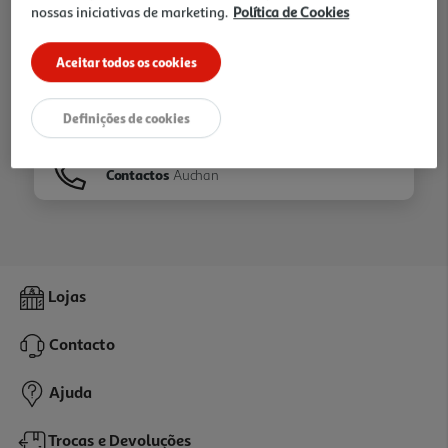
nossas iniciativas de marketing.
Política de Cookies
Ir para
Homepage
Aceitar todos os cookies
Veja os nossos
Folhetos
Definições de cookies
Contactos
Auchan
Lojas
Contacto
Ajuda
Trocas e Devoluções