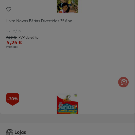
Livro Novas Férias Divertidas 3º Ano
5.25 €/un
7,50 €
PVP de editor
5,25 €
Promoção
-30%
Livro Oliver Em Férias Com Os Amigos
Lojas