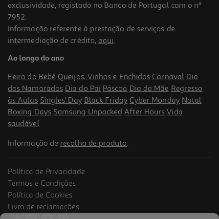
exclusividade, registado no Banco de Portugal com o nº
7952.
Informação referente à prestação de serviços de
intermediação de crédito,
aqui
.
Livro Sou Trix! A Resolver Problemas 4º Ano
Ao longo do ano
5.94 €/un
6,60 €
PVP de editor
Feira do Bebé
Queijos, Vinhos e Enchidos
Carnaval
Dia
5,94 €
dos Namorados
Dia do Pai
Páscoa
Dia da Mãe
Regresso
às Aulas
Singles' Day
Black Friday
Cyber Monday
Natal
Boxing Days
Samsung Unpacked
After Hours
Vida
saudável
Informação de
recolha de produto
.
Política de Privacidade
-20%
Termos e Condições
Política de Cookies
Livro de reclamações