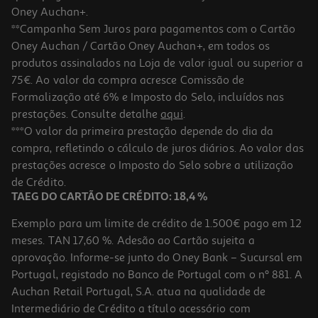
Oney Auchan+.
**Campanha Sem Juros para pagamentos com o Cartão
Oney Auchan / Cartão Oney Auchan+, em todos os
-10%
produtos assinalados na Loja de valor igual ou superior a
75€. Ao valor da compra acresce Comissão de
Formalização até 6% e Imposto do Selo, incluídos nas
prestações. Consulte detalhe
aqui
.
Livro Max Fichas De Avaliação 3º Ano
***O valor da primeira prestação depende do dia da
compra, refletindo o cálculo de juros diários. Ao valor das
10.71 €/un
prestações acresce o Imposto do Selo sobre a utilização
11,90 €
PVP de editor
10,71 €
de Crédito.
TAEG DO CARTÃO DE CRÉDITO: 18,4 %
Exemplo para um limite de crédito de 1.500€ pago em 12
meses. TAN 17,60 %. Adesão ao Cartão sujeita a
aprovação. Informe-se junto do Oney Bank – Sucursal em
Portugal, registado no Banco de Portugal com o nº 881. A
Auchan Retail Portugal, S.A. atua na qualidade de
Intermediário de Crédito a título acessório com
-10%