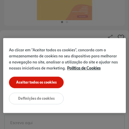
Faça a sua avaliação
Ref. / EAN:
9789897444401
Ao clicar em "Aceitar todos os cookies", concorda com o
armazenamento de cookies no seu dispositivo para melhorar
5.39 €/un
a navegação no site, analisar a utilização do site e ajudar nas
nossas iniciativas de marketing.
Política de Cookies
-30%
Aceitar todos os cookies
7,70 €
PVP de editor
5,39 €
Definições de cookies
Promoção:
de 15/6/2026 a 31/8/2026
Notas de preparação