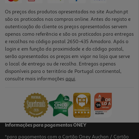
Os preços dos produtos apresentados no site Auchan.pt
são os praticados nas compras online. Antes do registo e
autenticação do cliente os preços apresentados servem
apenas como referência e são os praticados para entregas
e recolhas no código postal 2650-435 Amadora. Após o
login e em função da proximidade e do código postal,
-30%
serão apresentados os preços em vigor na loja que serve
o local de entrega ou de recolha. Entregas apenas
disponíveis para o território de Portugal continental,
consulte mais informações
aqui
.
Livro Sou Trix! Nas Férias - Matemática - 3º Ano
5.39 €/un
7,70 €
PVP de editor
5,39 €
Promoção
Informações para pagamentos ONEY
*para pagamentos com o Cartão Oney Auchan / Cartão