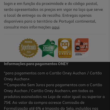
login e em função da proximidade e do código postal,
serão apresentados os preços em vigor na loja que serve
o local de entrega ou de recolha. Entregas apenas
disponíveis para o território de Portugal continental,
consulte mais informações
aqui
.
Informações para pagamentos ONEY
*para pagamentos com o Cartão Oney Auchan / Cartão
Oney Auchan+.
**Campanha Sem Juros para pagamentos com o Cartão
Oney Auchan / Cartão Oney Auchan+, em todos os
produtos assinalados na Loja de valor igual ou superior a
75€. Ao valor da compra acresce Comissão de
Formalização até 6% e Imposto do Selo, incluídos nas