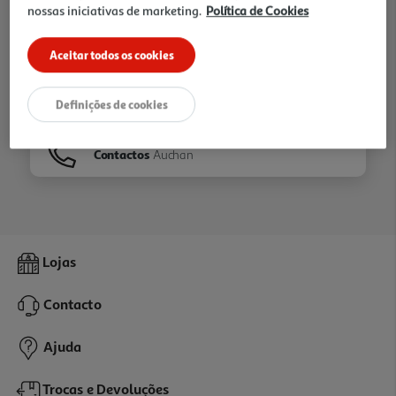
nossas iniciativas de marketing.
Política de Cookies
Ir para
Homepage
Aceitar todos os cookies
Veja os nossos
Folhetos
Definições de cookies
Contactos
Auchan
Lojas
Contacto
Ajuda
Trocas e Devoluções