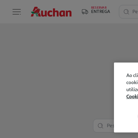
RESERVAR
ENTREGA
Pe
Ao cl
cooki
utili
Cook