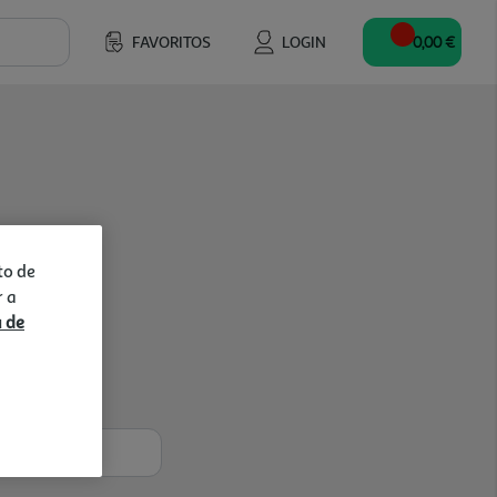
FAVORITOS
LOGIN
0,00 €
to de
r a
a de