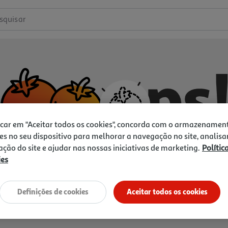
squisar
icar em "Aceitar todos os cookies", concorda com o armazenamen
es no seu dispositivo para melhorar a navegação no site, analisa
zação do site e ajudar nas nossas iniciativas de marketing.
Polític
ies
Não temos o que procura.
Vamos tentar de novo?
Definições de cookies
Aceitar todos os cookies