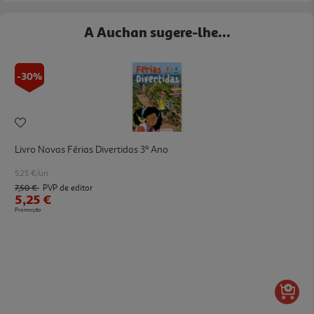
A Auchan sugere-lhe...
-30%
Livro Novas Férias Divertidas 3º Ano
5.25 €/un
7,50 €
PVP de editor
5,25 €
Promoção