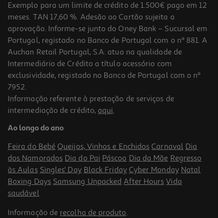
Exemplo para um limite de crédito de 1.500€ pago em 12
meses. TAN 17,60 %. Adesão ao Cartão sujeita a
aprovação. Informe-se junto do Oney Bank – Sucursal em
Portugal, registado no Banco de Portugal com o nº 881. A
Auchan Retail Portugal, S.A. atua na qualidade de
Intermediário de Crédito a título acessório com
-10%
exclusividade, registado no Banco de Portugal com o nº
7952.
Informação referente à prestação de serviços de
intermediação de crédito,
aqui
.
Livro Férias Com A Rapunzel
Ao longo do ano
7.02 €/un
7,80 €
PVP de editor
Feira do Bebé
Queijos, Vinhos e Enchidos
Carnaval
Dia
7,02 €
dos Namorados
Dia do Pai
Páscoa
Dia da Mãe
Regresso
às Aulas
Singles' Day
Black Friday
Cyber Monday
Natal
Boxing Days
Samsung Unpacked
After Hours
Vida
saudável
Informação de
recolha de produto
.