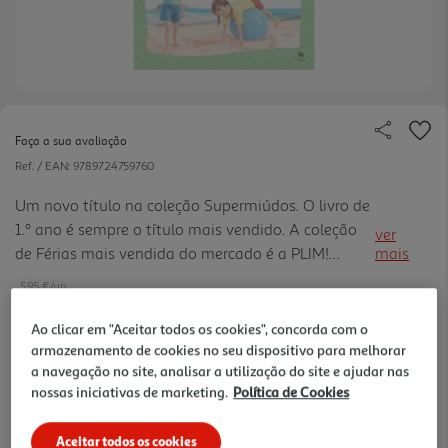
Faça a sua avaliação
Ref. / EAN:
9789724759760
Um novo título na coleção Supermiúdos. O livro de
1.º ano é sempre o título mais vendido. A coleção
ver
de Férias mais vendida do mercado é a PLIM!
mais
Férias. PVP abaixo da concorrência.
5.95 €/un
-30%
Ao clicar em "Aceitar todos os cookies", concorda com o
armazenamento de cookies no seu dispositivo para melhorar
a navegação no site, analisar a utilização do site e ajudar nas
8,50 €
PVP de editor
5,95 €
nossas iniciativas de marketing.
Política de Cookies
Promoção:
de 15/6/2026 a 31/8/2026
Aceitar todos os cookies