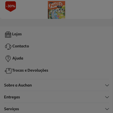
-30%
Livro Sou Trix! Nas Férias - Inglês - 4.º Ano
Lojas
5.39 €/un
7,70 €
PVP de editor
Contacto
5,39 €
Promoção
Ajuda
Trocas e Devoluções
Sobre a Auchan
Entregas
-30%
Serviços