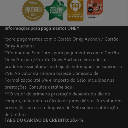
7,70 €
PVP de editor
5,39 €
Promoção
Informações para pagamentos ONEY
*para pagamentos com o Cartão Oney Auchan / Cartão
Oney Auchan+.
**Campanha Sem Juros para pagamentos com o Cartão
Oney Auchan / Cartão Oney Auchan+, em todos os
-30%
produtos assinalados na Loja de valor igual ou superior a
75€. Ao valor da compra acresce Comissão de
Formalização até 6% e Imposto do Selo, incluídos nas
prestações. Consulte detalhe
aqui
.
Livro Sou Trix! Nas Férias - Matemática - 3º Ano
***O valor da primeira prestação depende do dia da
compra, refletindo o cálculo de juros diários. Ao valor das
5.39 €/un
prestações acresce o Imposto do Selo sobre a utilização
7,70 €
PVP de editor
5,39 €
de Crédito.
Promoção
TAEG DO CARTÃO DE CRÉDITO: 18,4 %