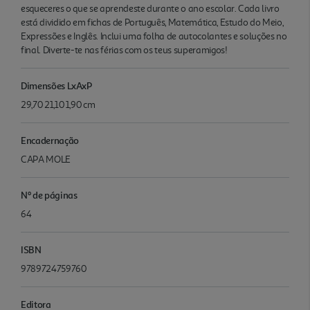
esqueceres o que se aprendeste durante o ano escolar. Cada livro
está dividido em fichas de Português, Matemática, Estudo do Meio,
Expressões e Inglês. Inclui uma folha de autocolantes e soluções no
final. Diverte-te nas férias com os teus superamigos!
Dimensões LxAxP
29,70 21,10 1,90 cm
Encadernação
CAPA MOLE
Nº de páginas
64
ISBN
9789724759760
Editora