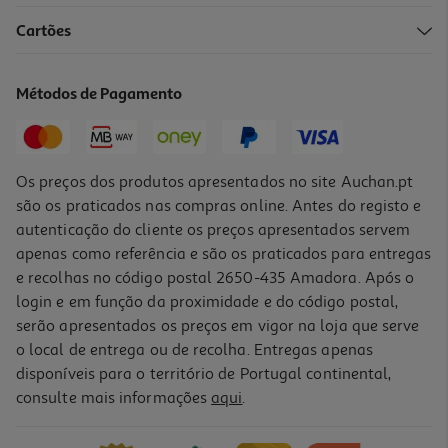
Cartões
Livro Missão Zupi Férias 9-10
6.16 €/un
Métodos de Pagamento
8,80 €
PVP de editor
6,16 €
Promoção
Os preços dos produtos apresentados no site Auchan.pt
são os praticados nas compras online. Antes do registo e
autenticação do cliente os preços apresentados servem
apenas como referência e são os praticados para entregas
e recolhas no código postal 2650-435 Amadora. Após o
login e em função da proximidade e do código postal,
-30%
serão apresentados os preços em vigor na loja que serve
o local de entrega ou de recolha. Entregas apenas
disponíveis para o território de Portugal continental,
consulte mais informações
aqui
.
Livro Oliver Em Férias Com Os Amigos
5.39 €/un