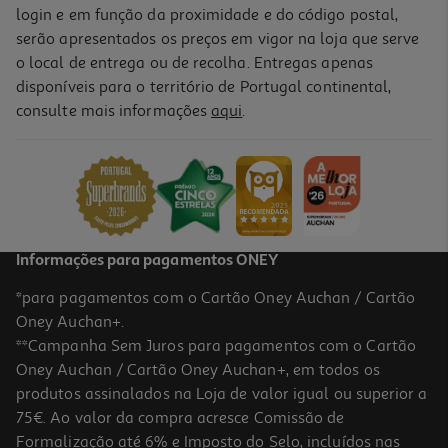
login e em função da proximidade e do código postal,
serão apresentados os preços em vigor na loja que serve
o local de entrega ou de recolha. Entregas apenas
disponíveis para o território de Portugal continental,
consulte mais informações
aqui
.
Informações para pagamentos ONEY
*para pagamentos com o Cartão Oney Auchan / Cartão
Oney Auchan+.
**Campanha Sem Juros para pagamentos com o Cartão
Oney Auchan / Cartão Oney Auchan+, em todos os
produtos assinalados na Loja de valor igual ou superior a
75€. Ao valor da compra acresce Comissão de
Formalização até 6% e Imposto do Selo, incluídos nas