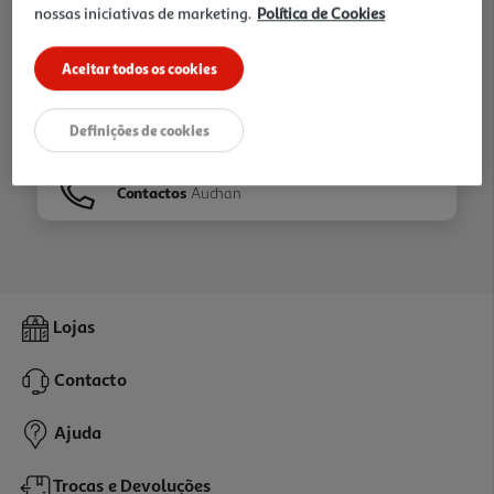
nossas iniciativas de marketing.
Política de Cookies
Ir para
Homepage
Aceitar todos os cookies
Veja os nossos
Folhetos
Definições de cookies
Contactos
Auchan
Lojas
Contacto
Ajuda
Trocas e Devoluções