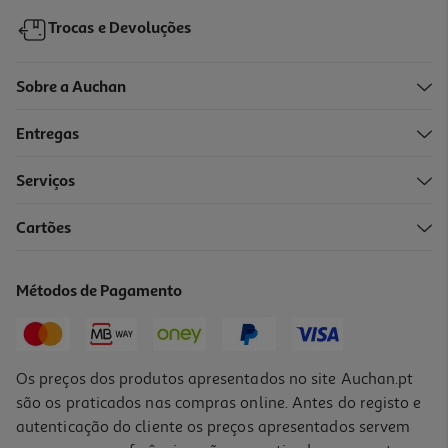
Trocas e Devoluções
Sobre a Auchan
Entregas
-10%
Serviços
Cartões
Livro Sou Trix! A Resolver Problemas 4º Ano
5.94 €/un
Métodos de Pagamento
6,60 €
PVP de editor
5,94 €
Os preços dos produtos apresentados no site Auchan.pt
são os praticados nas compras online. Antes do registo e
autenticação do cliente os preços apresentados servem