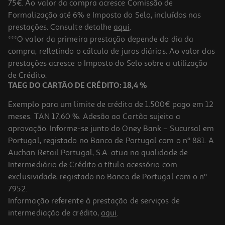
75€. Ao valor da compra acresce Comissão de
Formalização até 6% e Imposto do Selo, incluídos nas
prestações. Consulte detalhe
aqui
.
Livro Vamos! - Escrevo Sem Erros 1 - 1.º Ano
***O valor da primeira prestação depende do dia da
compra, refletindo o cálculo de juros diários. Ao valor das
7.92 €/un
prestações acresce o Imposto do Selo sobre a utilização
8,80 €
PVP de editor
7,92 €
de Crédito.
TAEG DO CARTÃO DE CRÉDITO: 18,4 %
Exemplo para um limite de crédito de 1.500€ pago em 12
meses. TAN 17,60 %. Adesão ao Cartão sujeita a
aprovação. Informe-se junto do Oney Bank – Sucursal em
Portugal, registado no Banco de Portugal com o nº 881. A
Auchan Retail Portugal, S.A. atua na qualidade de
Intermediário de Crédito a título acessório com
-10%
exclusividade, registado no Banco de Portugal com o nº
7952.
Informação referente à prestação de serviços de
intermediação de crédito,
aqui
.
Livro Vamos! - Aprende No Fim De Semana - Português E