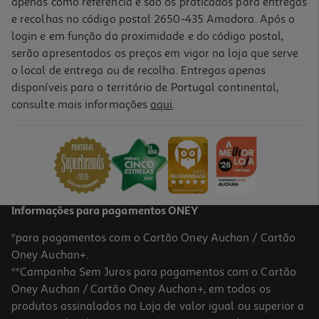
apenas como referência e são os praticados para entregas
e recolhas no código postal 2650-435 Amadora. Após o
login e em função da proximidade e do código postal,
-10%
serão apresentados os preços em vigor na loja que serve
o local de entrega ou de recolha. Entregas apenas
disponíveis para o território de Portugal continental,
consulte mais informações
aqui
.
Livro Vamos! - Fichas De Avaliação - 1.º Ano
8.91 €/un
9,90 €
PVP de editor
8,91 €
Informações para pagamentos ONEY
*para pagamentos com o Cartão Oney Auchan / Cartão
Oney Auchan+.
**Campanha Sem Juros para pagamentos com o Cartão
Oney Auchan / Cartão Oney Auchan+, em todos os
-10%
produtos assinalados na Loja de valor igual ou superior a