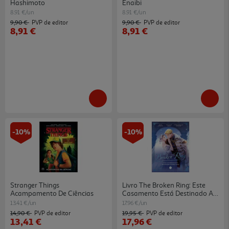
Hashimoto
Enaibi
8.91 €/un
8.91 €/un
9,90 €
9,90 €
PVP de editor
PVP de editor
8,91 €
8,91 €
-10%
-10%
Stranger Things
Livro The Broken Ring: Este
Acampamento De Ciências
Casamento Está Destinado Ao
Fr
13.41 €/un
17.96 €/un
14,90 €
19,95 €
PVP de editor
PVP de editor
13,41 €
17,96 €