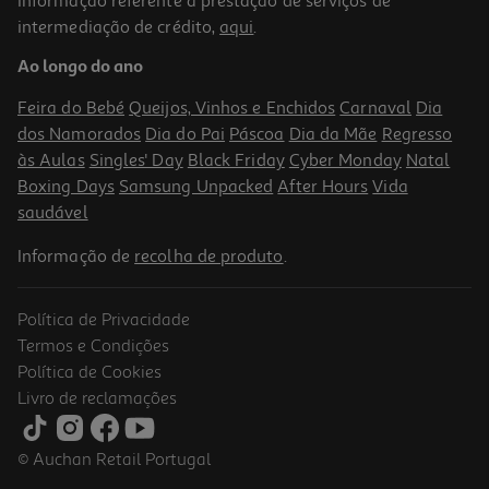
Informação referente à prestação de serviços de
intermediação de crédito,
aqui
.
Ao longo do ano
Feira do Bebé
Queijos, Vinhos e Enchidos
Carnaval
Dia
dos Namorados
Dia do Pai
Páscoa
Dia da Mãe
Regresso
às Aulas
Singles' Day
Black Friday
Cyber Monday
Natal
Boxing Days
Samsung Unpacked
After Hours
Vida
saudável
Informação de
recolha de produto
.
Política de Privacidade
Termos e Condições
Política de Cookies
Livro de reclamações
© Auchan Retail Portugal