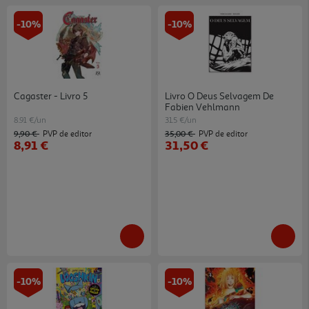
-10%
-10%
Cagaster - Livro 5
Livro O Deus Selvagem De
Fabien Vehlmann
8.91 €/un
31.5 €/un
9,90 €
35,00 €
PVP de editor
PVP de editor
8,91 €
31,50 €
-10%
-10%