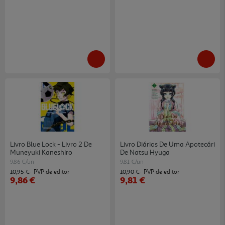
Livro Blue Lock - Livro 2 De
Livro Diários De Uma Apotecári
Muneyuki Kaneshiro
De Natsu Hyuga
9.86 €/un
9.81 €/un
10,95 €
10,90 €
PVP de editor
PVP de editor
9,86 €
9,81 €