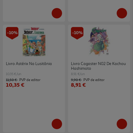
-10%
-10%
Livro Astérix Na Lusitânia
Livro Cagaster N02 De Kachou
Hashimoto
10.35 €/un
8.91 €/un
11,50 €
9,90 €
PVP de editor
PVP de editor
10,35 €
8,91 €