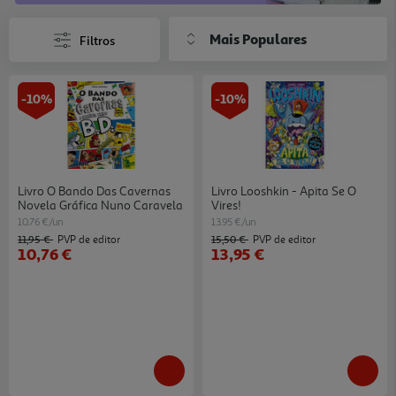
Mais Populares
Filtros
-10%
-10%
Livro O Bando Das Cavernas
Livro Looshkin - Apita Se O
Novela Gráfica Nuno Caravela
Vires!
10.76 €/un
13.95 €/un
11,95 €
15,50 €
PVP de editor
PVP de editor
10,76 €
13,95 €