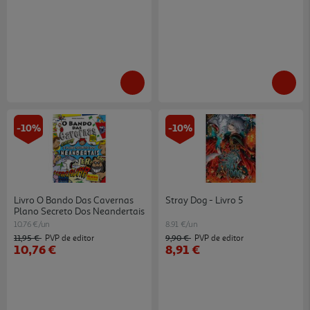
-10%
-10%
Livro O Bando Das Cavernas
Stray Dog - Livro 5
Plano Secreto Dos Neandertais
10.76 €/un
8.91 €/un
11,95 €
9,90 €
PVP de editor
PVP de editor
10,76 €
8,91 €