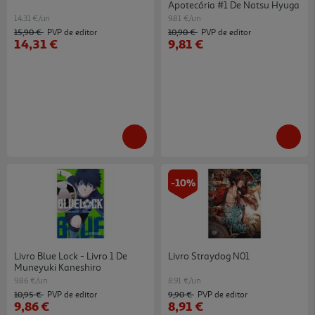
Apotecária #1 De Natsu Hyuga
14.31 €/un
9.81 €/un
15,90 €
10,90 €
PVP de editor
PVP de editor
14,31 €
9,81 €
-10%
Livro Blue Lock - Livro 1 De
Livro Straydog N01
Muneyuki Kaneshiro
9.86 €/un
8.91 €/un
10,95 €
9,90 €
PVP de editor
PVP de editor
9,86 €
8,91 €