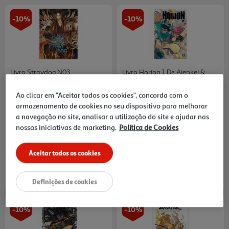
-10%
-10%
Livro Straydog N03
Livro Horion 1 De Aienkei &
Enaibi
8.91 €/un
8.91 €/un
Ao clicar em "Aceitar todos os cookies", concorda com o
9,90 €
9,90 €
PVP de editor
PVP de editor
armazenamento de cookies no seu dispositivo para melhorar
8,91 €
8,91 €
a navegação no site, analisar a utilização do site e ajudar nas
nossas iniciativas de marketing.
Política de Cookies
Aceitar todos os cookies
Definições de cookies
-10%
-10%