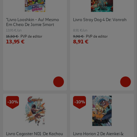
"livro Looshkin - Au! Mesmo
Livro Stray Dog 4 De: Vanrah
Em Cheio De Jamie Smart
13.95 €/un
8.91 €/un
15,50 €
9,90 €
PVP de editor
PVP de editor
13,95 €
8,91 €
-10%
-10%
Livro Cagaster N01 :de Kachou
Livro Horion 2 De Aienkei &