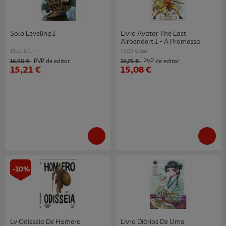
Solo Leveling 1
Livro Avatar The Last
Airbendert 1 - A Promessa
15.21 €/un
15.08 €/un
16,90 €
16,75 €
PVP de editor
PVP de editor
15,21 €
15,08 €
-10%
Lv Odisseia De Homero
Livro Diários De Uma