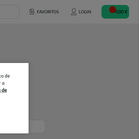
FAVORITOS
LOGIN
0,00 €
to de
r a
a de