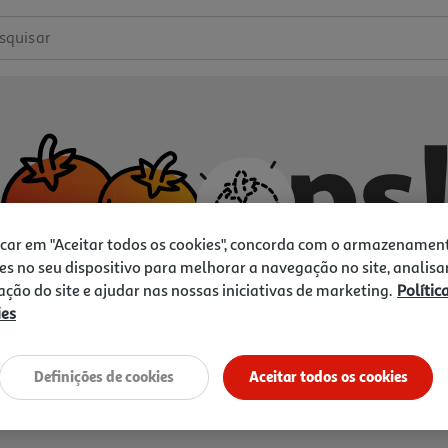
squisar
icar em "Aceitar todos os cookies", concorda com o armazenamen
es no seu dispositivo para melhorar a navegação no site, analisa
zação do site e ajudar nas nossas iniciativas de marketing.
Polític
ies
Não temos o que procura.
Vamos tentar de novo?
Definições de cookies
Aceitar todos os cookies