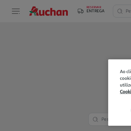
RESERVAR
ENTREGA
Pe
Ao cl
cooki
utili
Cook