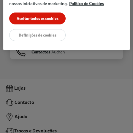
nossas iniciativas de marketing.
Política de Cookies
Ir para
Homepage
Aceitar todos os cookies
Veja os nossos
Folhetos
Definições de cookies
Contactos
Auchan
Lojas
Contacto
Ajuda
Trocas e Devoluções