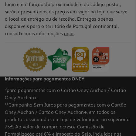
login e em função da proximidade e do código postal,
serão apresentados os preços em vigor na loja que serve
o local de entrega ou de recolha. Entregas apenas
disponíveis para o território de Portugal continental,
consulte mais informações
aqui
.
Informações para pagamentos ONEY
*para pagamentos com o Cartão Oney Auchan / Cartão
Oney Auchan+.
**Campanha Sem Juros para pagamentos com o Cartão
Oney Auchan / Cartão Oney Auchan+, em todos os
produtos assinalados na Loja de valor igual ou superior a
75€. Ao valor da compra acresce Comissão de
Formalização até 6% e Imposto do Selo, incluídos nas