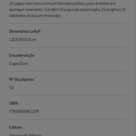
45 jogos num livro com um formato prático, para entreter em
qualquer momento. Contém 15 jogos de observação, 15 enigmas, 15
labirintos. Inclui um marcador.
Dimensões LxAxP
120X195X15 cm
Encadernação
Capa Dura
Nº de páginas
52
ISBN
9789898992239
Editora
Jacaranda Editora