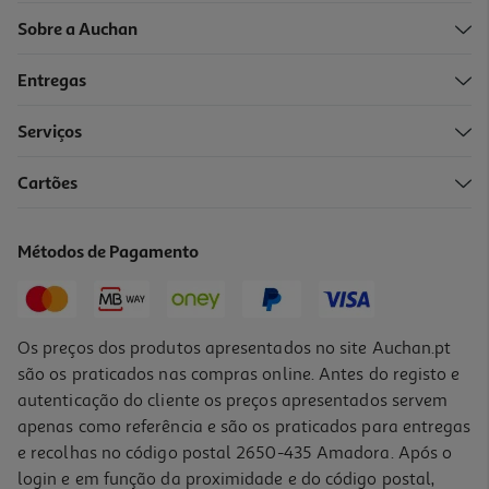
Sobre a Auchan
Entregas
-10%
Serviços
Cartões
Livro Jogos De Tabuleiro - Contos Clássicos
14.99 €/un
Métodos de Pagamento
16,65 €
PVP de editor
14,99 €
Os preços dos produtos apresentados no site Auchan.pt
são os praticados nas compras online. Antes do registo e
autenticação do cliente os preços apresentados servem
apenas como referência e são os praticados para entregas
e recolhas no código postal 2650-435 Amadora. Após o
login e em função da proximidade e do código postal,
-10%