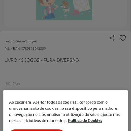
Faça a sua avaliação
Ref. / EAN:
9789898992239
LIVRO 45 JOGOS - PURA DIVERSÃO
8.01 €/un
-19%
Ao clicar em "Aceitar todos os cookies", concorda com o
armazenamento de cookies no seu dispositivo para melhorar
9,90 €
PVP de editor
a navegação no site, analisar a utilização do site e ajudar nas
8,01 €
nossas iniciativas de marketing.
Política de Cookies
Notas de preparação