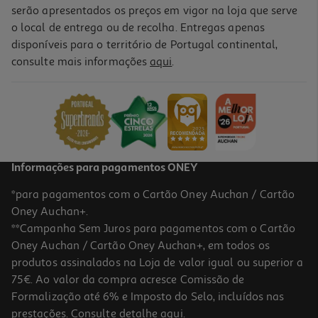
serão apresentados os preços em vigor na loja que serve
o local de entrega ou de recolha. Entregas apenas
disponíveis para o território de Portugal continental,
consulte mais informações
aqui
.
Livro Puzzles Autocolantes E Diversão Com Cores - Dinossauros
7.19 €/un
7,99 €
PVP de editor
7,19 €
Informações para pagamentos ONEY
*para pagamentos com o Cartão Oney Auchan / Cartão
Oney Auchan+.
**Campanha Sem Juros para pagamentos com o Cartão
Oney Auchan / Cartão Oney Auchan+, em todos os
-10%
produtos assinalados na Loja de valor igual ou superior a
75€. Ao valor da compra acresce Comissão de
Formalização até 6% e Imposto do Selo, incluídos nas
prestações. Consulte detalhe
aqui
.