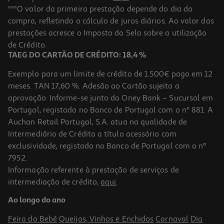
Livro 100 Jogos: Princesas E Unicórnios De: Ballon
***O valor da primeira prestação depende do dia da
compra, refletindo o cálculo de juros diários. Ao valor das
8.91 €/un
prestações acresce o Imposto do Selo sobre a utilização
9,90 €
PVP de editor
8,91 €
de Crédito.
TAEG DO CARTÃO DE CRÉDITO: 18,4 %
Exemplo para um limite de crédito de 1.500€ pago em 12
meses. TAN 17,60 %. Adesão ao Cartão sujeita a
aprovação. Informe-se junto do Oney Bank – Sucursal em
Portugal, registado no Banco de Portugal com o nº 881. A
Auchan Retail Portugal, S.A. atua na qualidade de
Intermediário de Crédito a título acessório com
-10%
exclusividade, registado no Banco de Portugal com o nº
7952.
Informação referente à prestação de serviços de
intermediação de crédito,
aqui
.
Livro Puzzles Autocolantes E Diversão Com Cores Animais Da
Quinta
Ao longo do ano
7.19 €/un
7,99 €
PVP de editor
Feira do Bebé
Queijos, Vinhos e Enchidos
Carnaval
Dia
7,19 €