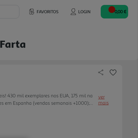
FAVORITOS
LOGIN
0,00 €
 Farta
eis! 430 mil exemplares nos EUA, 175 mil na
ver
mais
res em Espanha (vendas semanais +1000);
nos 14 territórios; Criada para leitores
oleção apresenta vo cabulário simples,
onagens que as crianças adoram e muitas
 planeado para junho."