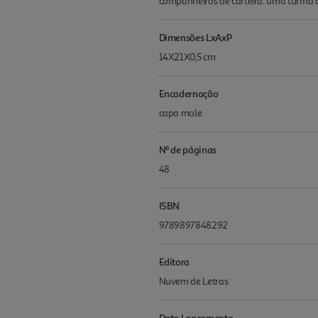
companheiros de carteira: uma turma 
Dimensões LxAxP
14X21X0,5 cm
Encadernação
capa mole
Nº de páginas
48
ISBN
9789897848292
Editora
Nuvem de Letras
Data Lançamento