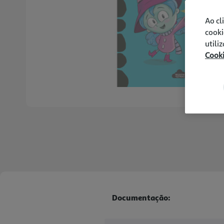
Ao cl
cooki
utili
Cook
Documentação: