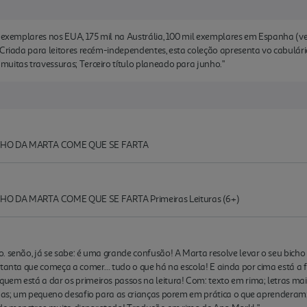
l exemplares nos EUA, 175 mil na Austrália, 100 mil exemplares em Espanha (v
Criada para leitores recém-independentes, esta coleção apresenta vo cabulário 
uitas travessuras; Terceiro título planeado para junho."
ICHO DA MARTA COME QUE SE FARTA
HO DA MARTA COME QUE SE FARTA Primeiras Leituras (6+)
. senão, já se sabe: é uma grande confusão! A Marta resolve levar o seu bicho
 tanta que começa a comer... tudo o que há na escola! E ainda por cima está a 
m está a dar os primeiros passos na leitura! Com: texto em rima; letras maiús
idas; um pequeno desafio para as crianças porem em prática o que aprenderam;