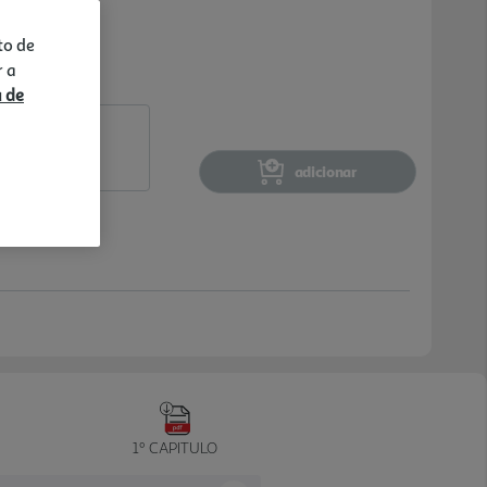
to de
r a
a de
adicionar
1º CAPITULO