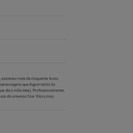
, escreveu mais de cinquenta livros
ar personagens que digam tanto às
e diz a mãe dele). Profissionalmente,
osas do universo Star Wars, mas