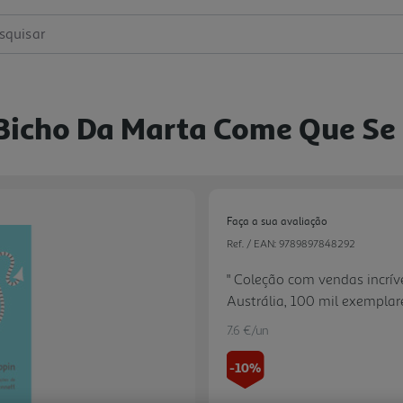
squisar
 Bicho Da Marta Come Que Se
Faça a sua avaliação
Ref. / EAN:
9789897848292
" Coleção com vendas incrív
Austrália, 100 mil exempla
Direitos vendidos em pelo me
7.6 €/un
recém-independentes, esta c
ilustrações atrativas, pers
-10%
travessuras; Terceiro título