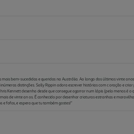
s mais bem-sucedidas e queridas na Austrália. Ao longo dos últimos vinte anos
 inúmeras distinções. Sally Rippin adora escrever histórias com c oração e cri
Chris Kennett desenha desde que consegue agarrar num lápis (pelo menos é o qu
 mais de vinte an os. É conhecido por desenhar criaturas estranhas e maravilh
e fofos, e espera que tu também gostes!"