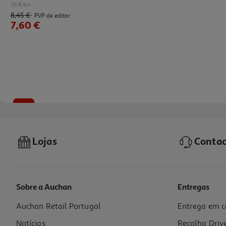
7.6 €/un
8,45 €
PVP de editor
7,60 €
-10%
Lojas
Contac
Sobre a Auchan
Entregas
Auchan Retail Portugal
Entrega em c
Livro O Rato Renato 13 - Está Sempre Atrasado
Notícias
Recolha Driv
4.95 €/un