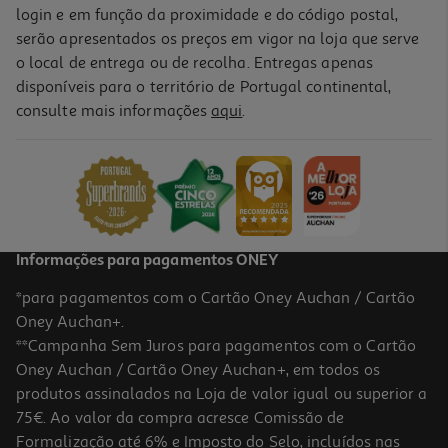
login e em função da proximidade e do código postal,
serão apresentados os preços em vigor na loja que serve
o local de entrega ou de recolha. Entregas apenas
disponíveis para o território de Portugal continental,
consulte mais informações
aqui
.
Informações para pagamentos ONEY
*para pagamentos com o Cartão Oney Auchan / Cartão
Oney Auchan+.
**Campanha Sem Juros para pagamentos com o Cartão
Oney Auchan / Cartão Oney Auchan+, em todos os
produtos assinalados na Loja de valor igual ou superior a
75€. Ao valor da compra acresce Comissão de
Formalização até 6% e Imposto do Selo, incluídos nas