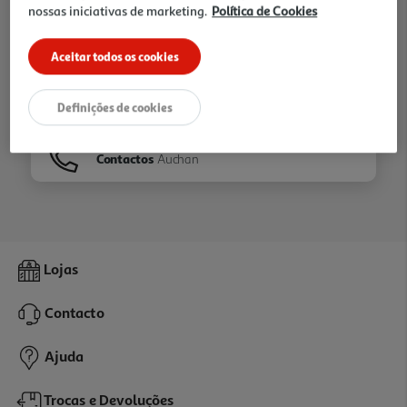
nossas iniciativas de marketing.
Política de Cookies
Ir para
Homepage
Aceitar todos os cookies
Veja os nossos
Folhetos
Definições de cookies
Contactos
Auchan
Lojas
Contacto
Ajuda
Trocas e Devoluções