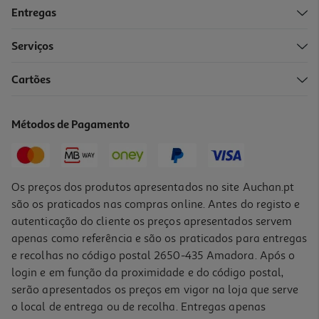
Entregas
-10%
Serviços
5.0
(1)
Cartões
Livro Coelho Vs. Macaco - A Máquina Do Caos!
13.95 €/un
Métodos de Pagamento
15,50 €
PVP de editor
13,95 €
Os preços dos produtos apresentados no site Auchan.pt
são os praticados nas compras online. Antes do registo e
autenticação do cliente os preços apresentados servem
apenas como referência e são os praticados para entregas
e recolhas no código postal 2650-435 Amadora. Após o
login e em função da proximidade e do código postal,
-10%
serão apresentados os preços em vigor na loja que serve
o local de entrega ou de recolha. Entregas apenas