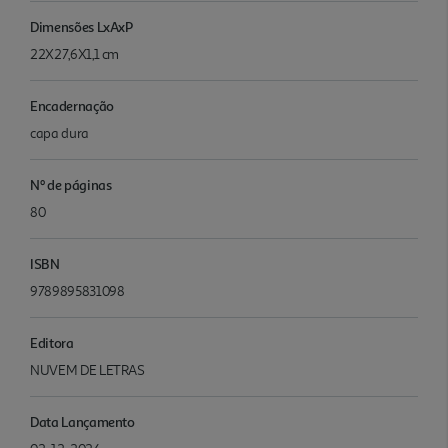
Dimensões LxAxP
22X27,6X1,1 cm
Encadernação
capa dura
Nº de páginas
80
ISBN
9789895831098
Editora
NUVEM DE LETRAS
Data Lançamento