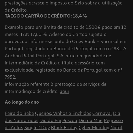
prestações acresce o Imposto do Selo sobre a utilização
10,95 €
PVP de editor
9,86 €
de Crédito.
TAEG DO CARTÃO DE CRÉDITO: 18,4 %
Exemplo para um limite de crédito de 1.500€ pago em 12
meses. TAN 17,60 %. Adesão ao Cartão sujeita a
aprovação. Informe-se junto do Oney Bank – Sucursal em
Portugal, registado no Banco de Portugal com o nº 881. A
Auchan Retail Portugal, S.A. atua na qualidade de
Intermediário de Crédito a título acessório com
exclusividade, registado no Banco de Portugal com o nº
7952.
Informação referente à prestação de serviços de
5.0
(1)
intermediação de crédito,
aqui
.
Livro O Lobo Que Sonhava Com Oceano Livro De Histórias
Ao longo do ano
8.99 €/un
10,00 €
PVP de editor
Feira do Bebé
Queijos, Vinhos e Enchidos
Carnaval
Dia
8,99 €
dos Namorados
Dia do Pai
Páscoa
Dia da Mãe
Regresso
às Aulas
Singles' Day
Black Friday
Cyber Monday
Natal