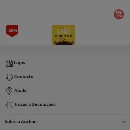
-10%
5.0
(1)
O Leão Que Temos Cá Dentro
Lojas
12.51 €/un
13,90 €
PVP de editor
Contacto
12,51 €
Ajuda
Trocas e Devoluções
Sobre a Auchan