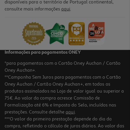
disponíveis para o território de Portugal continental,
consulte mais informações
aqui
.
Livro O Fio Invisível Míriam Tirado
12.92 €/un
14,35 €
PVP de editor
12,92 €
Informações para pagamentos ONEY
*para pagamentos com o Cartão Oney Auchan / Cartão
Oney Auchan+.
**Campanha Sem Juros para pagamentos com o Cartão
Oney Auchan / Cartão Oney Auchan+, em todos os
produtos assinalados na Loja de valor igual ou superior a
75€. Ao valor da compra acresce Comissão de
Formalização até 6% e Imposto do Selo, incluídos nas
prestações. Consulte detalhe
aqui
.
Livro A Minha Malinha De Histórias Brilhantes
***O valor da primeira prestação depende do dia da
compra, refletindo o cálculo de juros diários. Ao valor das
9.86 €/un