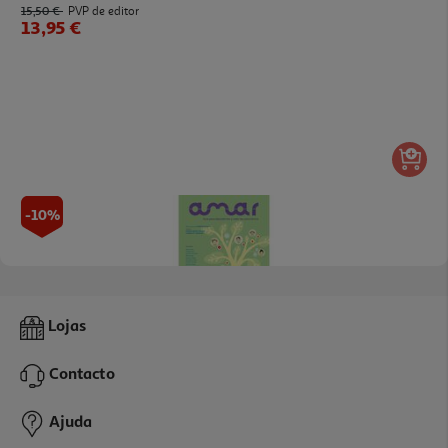
15,50 €
PVP de editor
13,95 €
-10%
Livro Amar
Lojas
14.94 €/un
16,60 €
PVP de editor
Contacto
14,94 €
Ajuda