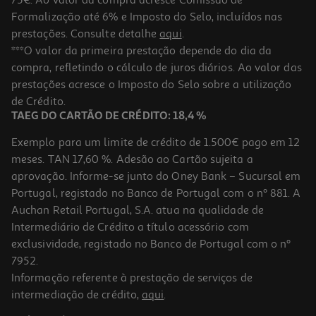
Formalização até 6% e Imposto do Selo, incluídos nas
prestações. Consulte detalhe
aqui
.
Livro Toca A Sair - Livro De Histórias
***O valor da primeira prestação depende do dia da
compra, refletindo o cálculo de juros diários. Ao valor das
13.49 €/un
prestações acresce o Imposto do Selo sobre a utilização
14,99 €
PVP de editor
13,49 €
de Crédito.
TAEG DO CARTÃO DE CRÉDITO: 18,4 %
Exemplo para um limite de crédito de 1.500€ pago em 12
meses. TAN 17,60 %. Adesão ao Cartão sujeita a
aprovação. Informe-se junto do Oney Bank – Sucursal em
Portugal, registado no Banco de Portugal com o nº 881. A
Auchan Retail Portugal, S.A. atua na qualidade de
Intermediário de Crédito a título acessório com
-10%
exclusividade, registado no Banco de Portugal com o nº
7952.
Informação referente à prestação de serviços de
intermediação de crédito,
aqui
.
Livro O Maior Cão Deste Livro