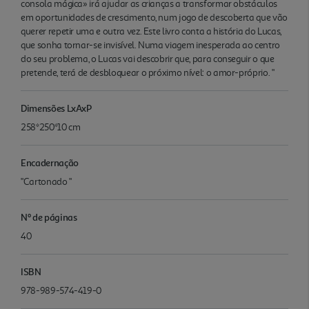
consola mágica» irá ajudar as crianças a transformar obstáculos
em oportunidades de crescimento, num jogo de descoberta que vão
querer repetir uma e outra vez. Este livro conta a história do Lucas,
que sonha tornar-se invisível. Numa viagem inesperada ao centro
do seu problema, o Lucas vai descobrir que, para conseguir o que
pretende, terá de desbloquear o próximo nível: o amor-próprio. "
Dimensões LxAxP
258*250*10 cm
Encadernação
"Cartonado "
Nº de páginas
40
ISBN
978-989-574-419-0