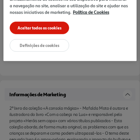
a navegação no site, analisar a utilização do site e ajudar nas
nossas iniciativas de marketing.
Política de Cookies
Aceitar todos os cookies
Definições de cookies
Informações de Marketing
2º livro da coleção «A consola mágica» - Mafalda Mota é autora e
ilustradora do livro «Com a cabeça na Lua» e responsável pelo
projeto «Heróis sem capa» com vários títulos publicados - Esta
coleção aborda, de forma muito original, os problemas com que as
crianças se deparam e como podem ultrapassá-los - O tema deste
segundo livro é o amor-próprio, explorando o impacto do bullying e