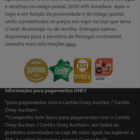
e recolhas no código postal 2650-435 Amadora. Após o
login e em função da proximidade e do código postal,
-10%
serão apresentados os preços em vigor na loja que serve
o local de entrega ou de recolha. Entregas apenas
disponíveis para o território de Portugal continental,
consulte mais informações
aqui
.
Livro Olivia
13.41 €/un
14,90 €
PVP de editor
13,41 €
Informações para pagamentos ONEY
*para pagamentos com o Cartão Oney Auchan / Cartão
Oney Auchan+.
**Campanha Sem Juros para pagamentos com o Cartão
Oney Auchan / Cartão Oney Auchan+, em todos os
-10%
produtos assinalados na Loja de valor igual ou superior a
75€. Ao valor da compra acresce Comissão de