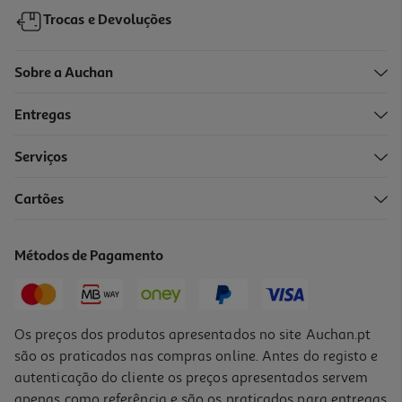
Trocas e Devoluções
Sobre a Auchan
Entregas
-10%
Serviços
Cartões
Livro O Pior Livro Do Mundo
11.61 €/un
Métodos de Pagamento
12,90 €
PVP de editor
11,61 €
Os preços dos produtos apresentados no site Auchan.pt
são os praticados nas compras online. Antes do registo e
autenticação do cliente os preços apresentados servem
apenas como referência e são os praticados para entregas