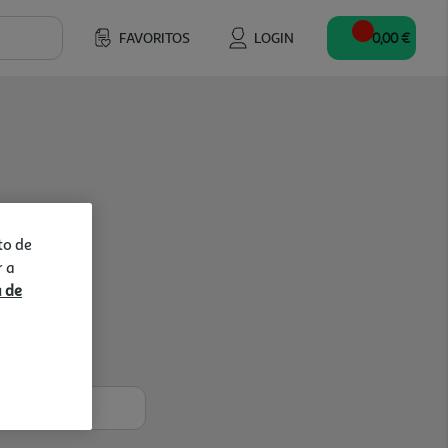
FAVORITOS
LOGIN
0,00 €
to de
r a
a de