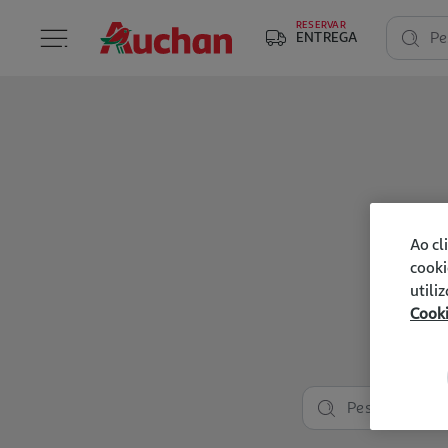
RESERVAR
ENTREGA
Pe
Ao cl
cooki
utili
Cook