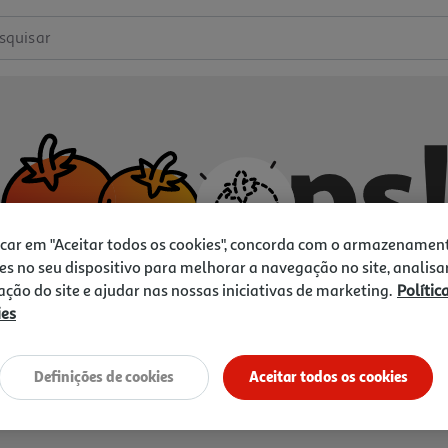
squisar
icar em "Aceitar todos os cookies", concorda com o armazenamen
es no seu dispositivo para melhorar a navegação no site, analisa
zação do site e ajudar nas nossas iniciativas de marketing.
Polític
ies
Não temos o que procura.
Vamos tentar de novo?
Definições de cookies
Aceitar todos os cookies