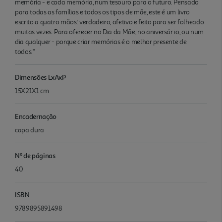
memória - e cada memória, num tesouro para o futuro. Pensado
para todas as famílias e todos os tipos de mãe, este é um livro
escrito a quatro mãos: verdadeiro, afetivo e feito para ser folheado
muitas vezes. Para oferecer no Dia da Mãe, no aniversár io, ou num
dia qualquer - porque criar memórias é o melhor presente de
todos."
Dimensões LxAxP
15X21X1 cm
Encadernação
capa dura
Nº de páginas
40
ISBN
9789895891498