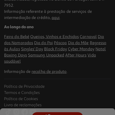
7952.
Informação referente à prestação de serviços de
intermediação de crédito,
aqui
.
Livro Oceano-Livro De Atividades Make Believe Ideas
Ao longo do ano
9.89 €/un
10,99 €
PVP de editor
Feira do Bebé
Queijos, Vinhos e Enchidos
Carnaval
Dia
9,89 €
dos Namorados
Dia do Pai
Páscoa
Dia da Mãe
Regresso
às Aulas
Singles' Day
Black Friday
Cyber Monday
Natal
Boxing Days
Samsung Unpacked
After Hours
Vida
saudável
Informação de
recolha de produto
.
Política de Privacidade
-10%
Termos e Condições
Política de Cookies
Livro de reclamações
Livro Bluey: Superautocolantes - Livro De Atividades