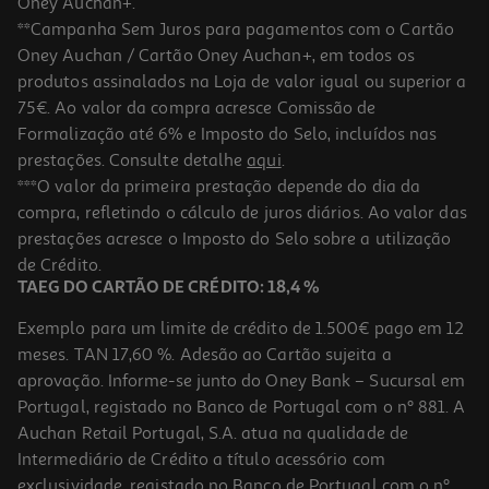
Oney Auchan+.
**Campanha Sem Juros para pagamentos com o Cartão
Oney Auchan / Cartão Oney Auchan+, em todos os
-10%
produtos assinalados na Loja de valor igual ou superior a
75€. Ao valor da compra acresce Comissão de
Formalização até 6% e Imposto do Selo, incluídos nas
prestações. Consulte detalhe
aqui
.
Livro Não Abras Este Diário De Andy Lee Heath Mckenzie
***O valor da primeira prestação depende do dia da
compra, refletindo o cálculo de juros diários. Ao valor das
11.61 €/un
prestações acresce o Imposto do Selo sobre a utilização
12,90 €
PVP de editor
11,61 €
de Crédito.
TAEG DO CARTÃO DE CRÉDITO: 18,4 %
Exemplo para um limite de crédito de 1.500€ pago em 12
meses. TAN 17,60 %. Adesão ao Cartão sujeita a
aprovação. Informe-se junto do Oney Bank – Sucursal em
Portugal, registado no Banco de Portugal com o nº 881. A
Auchan Retail Portugal, S.A. atua na qualidade de
Intermediário de Crédito a título acessório com
exclusividade, registado no Banco de Portugal com o nº