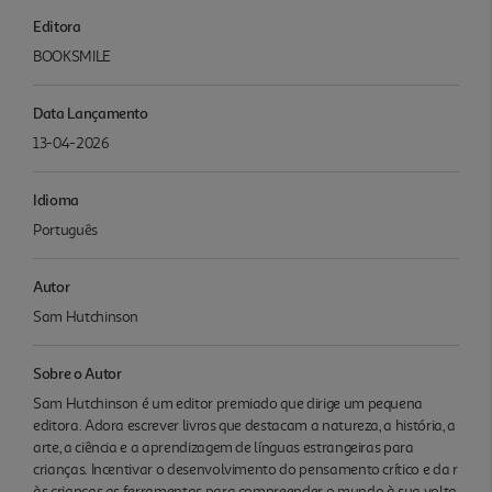
Editora
BOOKSMILE
Data Lançamento
13-04-2026
Idioma
Português
Autor
Sam Hutchinson
Sobre o Autor
Sam Hutchinson é um editor premiado que dirige um pequena
editora. Adora escrever livros que destacam a natureza, a história, a
arte, a ciência e a aprendizagem de línguas estrangeiras para
crianças. Incentivar o desenvolvimento do pensamento crítico e da r
às crianças as ferramentas para compreender o mundo à sua volta