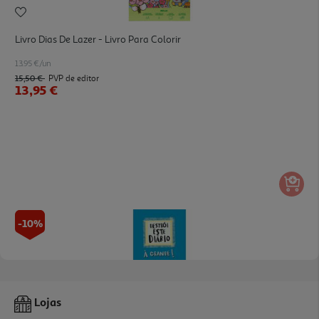
Livro Dias De Lazer - Livro Para Colorir
13.95 €/un
15,50 €
PVP de editor
13,95 €
-10%
Livro Destrói Este Diário À Grande - Capa Azul
Lojas