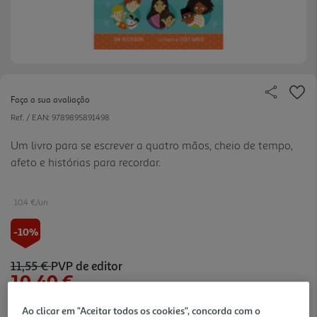
Faça a sua avaliação
Ref. / EAN:
9789895891498
Um livro para se escrever a quatro mãos, cheio de tempo,
afeto e histórias para recordar.
10.4 €/un
-10%
11,55 €
PVP de editor
10,40 €
Ao clicar em "Aceitar todos os cookies", concorda com o
Notas de preparação