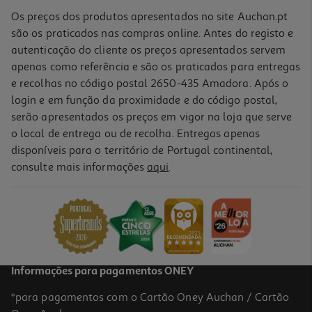
Os preços dos produtos apresentados no site Auchan.pt
são os praticados nas compras online. Antes do registo e
autenticação do cliente os preços apresentados servem
apenas como referência e são os praticados para entregas
e recolhas no código postal 2650-435 Amadora. Após o
login e em função da proximidade e do código postal,
serão apresentados os preços em vigor na loja que serve
o local de entrega ou de recolha. Entregas apenas
disponíveis para o território de Portugal continental,
consulte mais informações
aqui
.
Livro Ler E Brincar: Um Aniversário Muito Especial!
9.85 €/un
10,95 €
PVP de editor
9,85 €
Informações para pagamentos ONEY
*para pagamentos com o Cartão Oney Auchan / Cartão