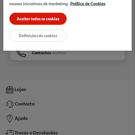
nossas iniciativas de marketing.
Política de Cookies
Ir para
Homepage
Aceitar todos os cookies
Veja os nossos
Folhetos
Definições de cookies
Contactos
Auchan
Lojas
Contacto
Ajuda
Trocas e Devoluções