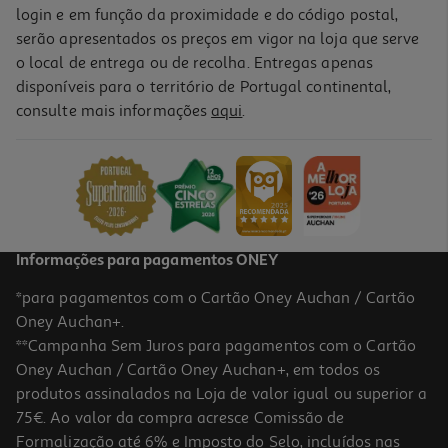
login e em função da proximidade e do código postal,
serão apresentados os preços em vigor na loja que serve
o local de entrega ou de recolha. Entregas apenas
disponíveis para o território de Portugal continental,
consulte mais informações
aqui
.
Informações para pagamentos ONEY
*para pagamentos com o Cartão Oney Auchan / Cartão
Oney Auchan+.
**Campanha Sem Juros para pagamentos com o Cartão
Oney Auchan / Cartão Oney Auchan+, em todos os
produtos assinalados na Loja de valor igual ou superior a
75€. Ao valor da compra acresce Comissão de
Formalização até 6% e Imposto do Selo, incluídos nas