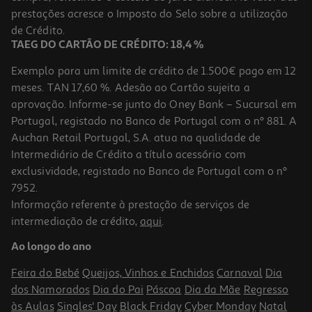
prestações acresce o Imposto do Selo sobre a utilização
14,40 €
PVP de editor
12,96 €
de Crédito.
TAEG DO CARTÃO DE CRÉDITO: 18,4 %
Exemplo para um limite de crédito de 1.500€ pago em 12
meses. TAN 17,60 %. Adesão ao Cartão sujeita a
aprovação. Informe-se junto do Oney Bank – Sucursal em
Portugal, registado no Banco de Portugal com o nº 881. A
Auchan Retail Portugal, S.A. atua na qualidade de
Intermediário de Crédito a título acessório com
-10%
exclusividade, registado no Banco de Portugal com o nº
7952.
Informação referente à prestação de serviços de
intermediação de crédito,
aqui
.
Livro O Lobo Em Cuecas - Na Floresta Das Palavras
Ao longo do ano
11.69 €/un
12,99 €
PVP de editor
Feira do Bebé
Queijos, Vinhos e Enchidos
Carnaval
Dia
11,69 €
dos Namorados
Dia do Pai
Páscoa
Dia da Mãe
Regresso
às Aulas
Singles' Day
Black Friday
Cyber Monday
Natal