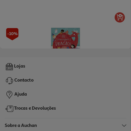
-10%
Livro Tu Consegues Dragão!
Lojas
11.97 €/un
13,30 €
PVP de editor
Contacto
11,97 €
Ajuda
Trocas e Devoluções
Sobre a Auchan