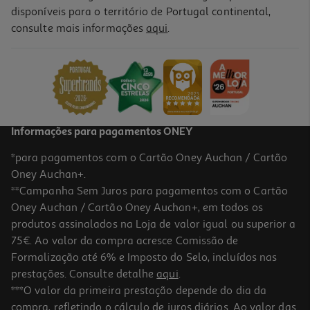
disponíveis para o território de Portugal continental,
consulte mais informações
aqui
.
Livro Unicórnia 4 - Uns Cupcakes Incríveis De Ana Punset
11.3 €/un
11,95 €
PVP de editor
11,30 €
Informações para pagamentos ONEY
*para pagamentos com o Cartão Oney Auchan / Cartão
Oney Auchan+.
**Campanha Sem Juros para pagamentos com o Cartão
Oney Auchan / Cartão Oney Auchan+, em todos os
-10%
produtos assinalados na Loja de valor igual ou superior a
75€. Ao valor da compra acresce Comissão de
Formalização até 6% e Imposto do Selo, incluídos nas
prestações. Consulte detalhe
aqui
.
Livro Tudo O Que Sei Sobre O Medo
***O valor da primeira prestação depende do dia da
compra, refletindo o cálculo de juros diários. Ao valor das
12.96 €/un