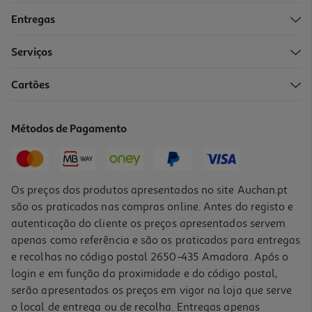
Entregas
-10%
Serviços
Cartões
Livro A Guerra Da Safiyyah
16.11 €/un
Métodos de Pagamento
17,90 €
PVP de editor
16,11 €
Os preços dos produtos apresentados no site Auchan.pt
são os praticados nas compras online. Antes do registo e
autenticação do cliente os preços apresentados servem
apenas como referência e são os praticados para entregas
e recolhas no código postal 2650-435 Amadora. Após o
login e em função da proximidade e do código postal,
-5%
serão apresentados os preços em vigor na loja que serve
o local de entrega ou de recolha. Entregas apenas