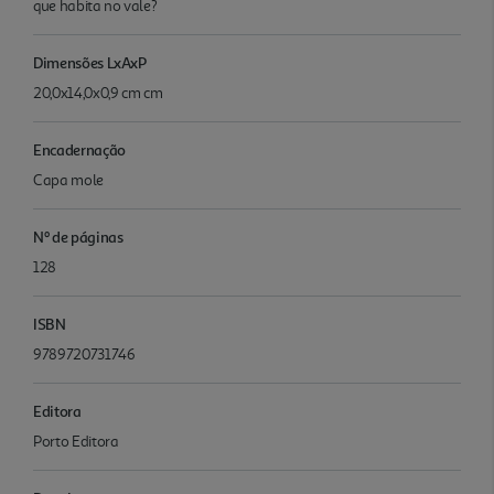
que habita no vale?
Dimensões LxAxP
20,0x14,0x0,9 cm cm
Encadernação
Capa mole
Nº de páginas
128
ISBN
9789720731746
Editora
Porto Editora