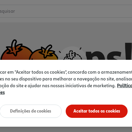
squisar
icar em "Aceitar todos os cookies", concorda com o armazenamen
es no seu dispositivo para melhorar a navegação no site, analisa
zação do site e ajudar nas nossas iniciativas de marketing.
Polític
ies
Não temos o que procura.
Vamos tentar de novo?
Definições de cookies
Aceitar todos os cookies