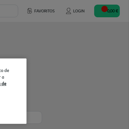
FAVORITOS
LOGIN
0,00 €
to de
r a
a de