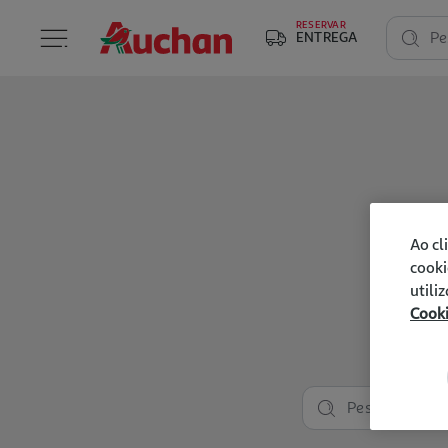
RESERVAR
ENTREGA
Pe
Ao cl
cooki
utili
Cook