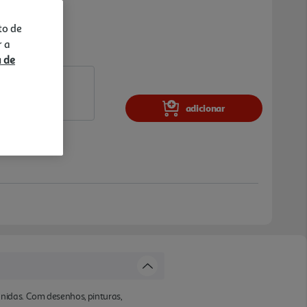
to de
r a
a de
adicionar
nidas. Com desenhos, pinturas,