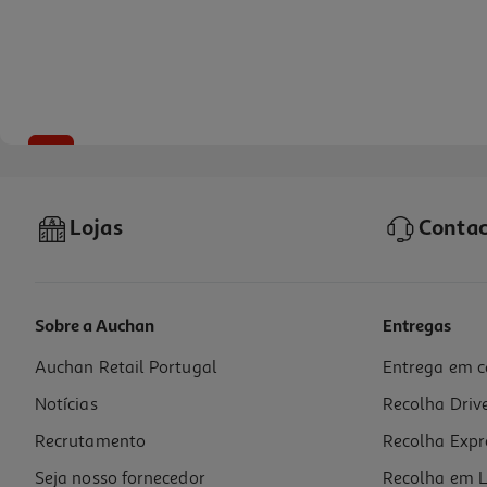
-10%
Lojas
Contac
Sobre a Auchan
Entregas
Auchan Retail Portugal
Entrega em c
Livro Masha E O Urso Atividades Para Pintar
Notícias
Recolha Driv
11.69 €/un
12,99 €
PVP de editor
Recrutamento
Recolha Expr
11,69 €
Seja nosso fornecedor
Recolha em L