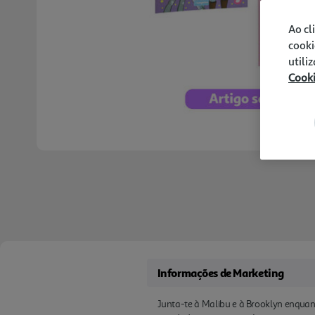
Ao cl
cooki
utili
Cook
Informações de Marketing
Junta-te à Malibu e à Brooklyn enquan