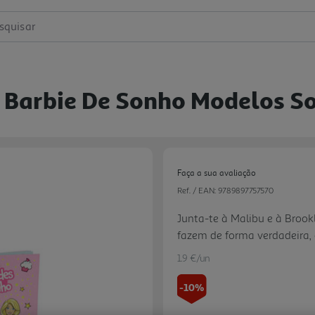
squisar
s Barbie De Sonho Modelos S
Faça a sua avaliação
Ref. / EAN:
9789897757570
Junta-te à Malibu e à Broo
fazem de forma verdadeira, 
pinturas, atividades e muito
1.9 €/un
-10%