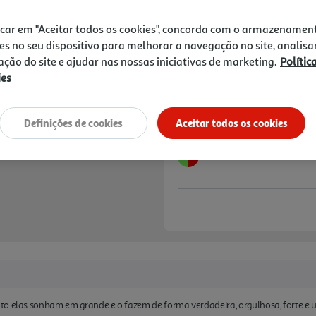
2,11 €
PVP de editor
1,90 €
icar em "Aceitar todos os cookies", concorda com o armazenamen
es no seu dispositivo para melhorar a navegação no site, analisa
Notas de preparação
zação do site e ajudar nas nossas iniciativas de marketing.
Polític
ies
Definições de cookies
Aceitar todos os cookies
to elas sonham em grande e o fazem de forma verdadeira, orgulhosa, forte e u