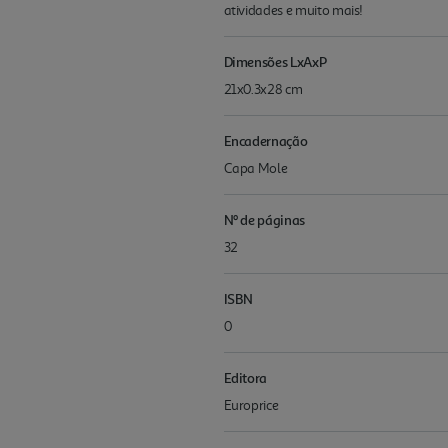
atividades e muito mais!
Dimensões LxAxP
21x0.3x28 cm
Encadernação
Capa Mole
Nº de páginas
32
ISBN
0
Editora
Europrice