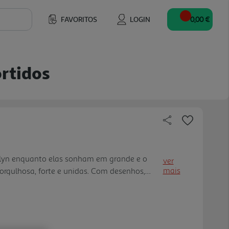
FAVORITOS
LOGIN
0,00 €
ortidos
klyn enquanto elas sonham em grande e o
ver
mais
orgulhosa, forte e unidas. Com desenhos,
 mais!