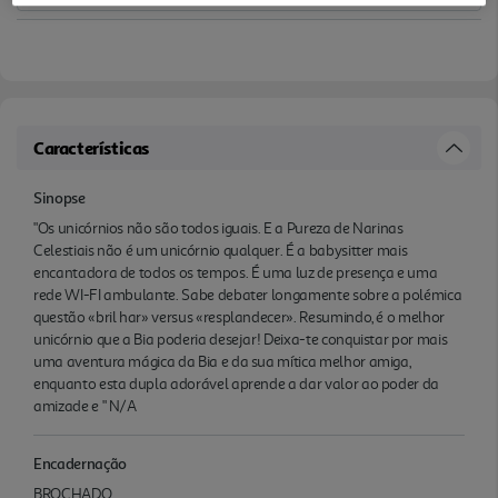
Características
Sinopse
"Os unicórnios não são todos iguais. E a Pureza de Narinas
Celestiais não é um unicórnio qualquer. É a babysitter mais
encantadora de todos os tempos. É uma luz de presença e uma
rede WI-FI ambulante. Sabe debater longamente sobre a polémica
questão «bril har» versus «resplandecer». Resumindo, é o melhor
unicórnio que a Bia poderia desejar! Deixa-te conquistar por mais
uma aventura mágica da Bia e da sua mítica melhor amiga,
enquanto esta dupla adorável aprende a dar valor ao poder da
amizade e " N/A
Encadernação
BROCHADO