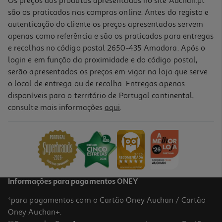
Os preços dos produtos apresentados no site Auchan.pt
são os praticados nas compras online. Antes do registo e
autenticação do cliente os preços apresentados servem
apenas como referência e são os praticados para entregas
e recolhas no código postal 2650-435 Amadora. Após o
login e em função da proximidade e do código postal,
-10%
serão apresentados os preços em vigor na loja que serve
o local de entrega ou de recolha. Entregas apenas
disponíveis para o território de Portugal continental,
consulte mais informações
aqui
.
Livro O Que Há No Topo Da Montanha? De Isadora Vilelas
13.41 €/un
14,90 €
PVP de editor
13,41 €
Informações para pagamentos ONEY
*para pagamentos com o Cartão Oney Auchan / Cartão
Oney Auchan+.