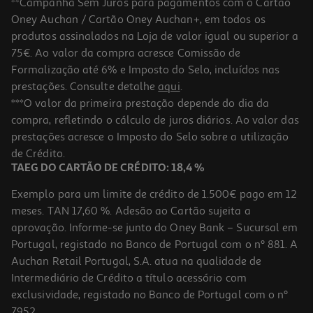
**Campanha Sem Juros para pagamentos com o Cartão
Oney Auchan / Cartão Oney Auchan+, em todos os
-10%
produtos assinalados na Loja de valor igual ou superior a
75€. Ao valor da compra acresce Comissão de
Formalização até 6% e Imposto do Selo, incluídos nas
prestações. Consulte detalhe
aqui
.
Livro O Mundo Da Inês: Medos Não Há Quem Não Tenha
***O valor da primeira prestação depende do dia da
compra, refletindo o cálculo de juros diários. Ao valor das
10.98 €/un
prestações acresce o Imposto do Selo sobre a utilização
12,20 €
PVP de editor
10,98 €
de Crédito.
TAEG DO CARTÃO DE CRÉDITO: 18,4 %
Exemplo para um limite de crédito de 1.500€ pago em 12
meses. TAN 17,60 %. Adesão ao Cartão sujeita a
aprovação. Informe-se junto do Oney Bank – Sucursal em
Portugal, registado no Banco de Portugal com o nº 881. A
Auchan Retail Portugal, S.A. atua na qualidade de
Intermediário de Crédito a título acessório com
-10%
exclusividade, registado no Banco de Portugal com o nº
7952.