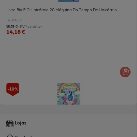
Livro Bia E O Unicórnio 20 Máquina Do Tempo De Unicórnio
14.18 €/un
15,75 €
PVP de editor
14,18 €
-10%
Livro Gatita Catita Unicórnio De Grace Habib
Lojas
8.91 €/un