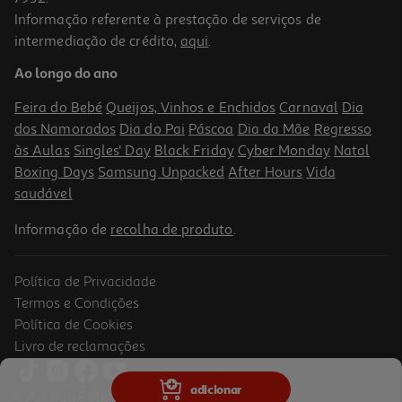
Informação referente à prestação de serviços de
intermediação de crédito,
aqui
.
Livro O Pior Livro Do Mundo
Ao longo do ano
11.61 €/un
12,90 €
PVP de editor
Feira do Bebé
Queijos, Vinhos e Enchidos
Carnaval
Dia
11,61 €
dos Namorados
Dia do Pai
Páscoa
Dia da Mãe
Regresso
às Aulas
Singles' Day
Black Friday
Cyber Monday
Natal
Boxing Days
Samsung Unpacked
After Hours
Vida
saudável
Informação de
recolha de produto
.
Política de Privacidade
Termos e Condições
Política de Cookies
Livro de reclamações
Livro O Meu Livro Secreto Amizade
adicionar
© Auchan Retail Portugal