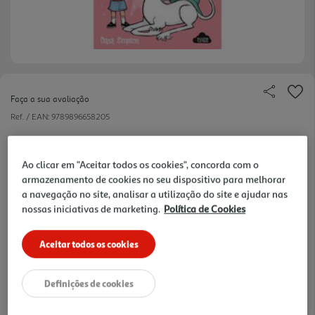
Faça a sua avaliação
Ref. / EAN:
9789896658205
14.18 €/un
Ao clicar em "Aceitar todos os cookies", concorda com o
-10%
armazenamento de cookies no seu dispositivo para melhorar
a navegação no site, analisar a utilização do site e ajudar nas
15,75 €
PVP de editor
nossas iniciativas de marketing.
Política de Cookies
14,18 €
Aceitar todos os cookies
Notas de preparação
Definições de cookies