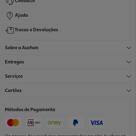
9,90 €
PVP de editor
Contacto
8,91 €
Ajuda
Trocas e Devoluções
Sobre a Auchan
Entregas
-10%
Serviços
Cartões
Livro O Novo Mundo Inês Não Há Problemas: Só Desafios!
10.98 €/un
Métodos de Pagamento
12,20 €
PVP de editor
10,98 €