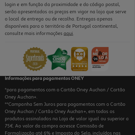
login e em função da proximidade e do código postal,
serão apresentados os preços em vigor na loja que serve
o local de entrega ou de recolha. Entregas apenas
disponíveis para o território de Portugal continental,
consulte mais informações
aqui
.
Informações para pagamentos ONEY
*para pagamentos com o Cartão Oney Auchan / Cartão
Oney Auchan+.
**Campanha Sem Juros para pagamentos com o Cartão
Oney Auchan / Cartão Oney Auchan+, em todos os
produtos assinalados na Loja de valor igual ou superior a
75€. Ao valor da compra acresce Comissão de
Formalização até 6% e Imposto do Selo, incluídos nas