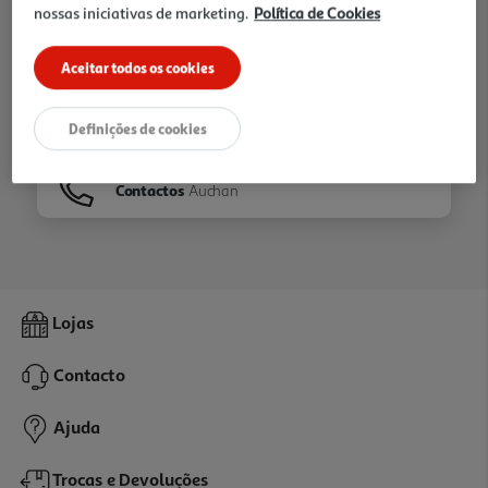
nossas iniciativas de marketing.
Política de Cookies
Ir para
Homepage
Aceitar todos os cookies
Veja os nossos
Folhetos
Definições de cookies
Contactos
Auchan
Lojas
Contacto
Ajuda
Trocas e Devoluções