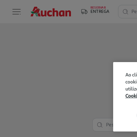
RESERVAR
ENTREGA
Pe
Ao cl
cooki
utili
Cook