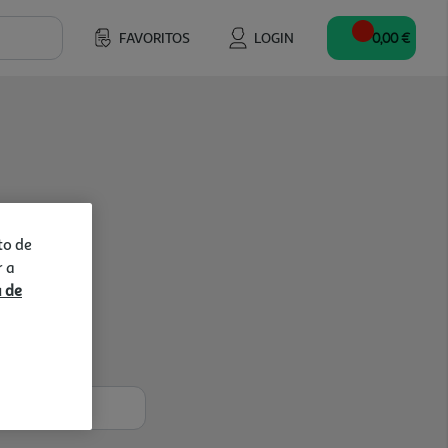
FAVORITOS
LOGIN
0,00 €
to de
r a
a de