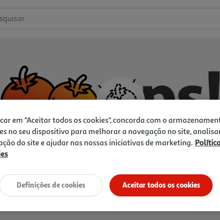
squisar
icar em "Aceitar todos os cookies", concorda com o armazenamen
es no seu dispositivo para melhorar a navegação no site, analisa
zação do site e ajudar nas nossas iniciativas de marketing.
Polític
ies
Não temos o que procura.
Vamos tentar de novo?
Definições de cookies
Aceitar todos os cookies