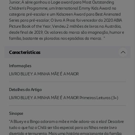
Junior; A série ganhou o Logie award para Most Outstanding
Children's Programme, um International Emmy Kids Award na
categoria pré-escolar e um Kidscreen Award para Best Animated
Series para pré-escolar; O livro A Praia foi vencedor do 2020 ABIA
Picture Book of the Year; Vendeu 2 milhões de livros na Austrália,
desde final de 2019; Os valores da marca são imaginação, humor e
família, bastante ex plorados nos episódios da marca. "
Características
Informações
LIVRO BLUEY: A MINHA MÃE É A MAIOR
Detalhes do Artigo
LIVRO BLUEY: A MINHA MÃE É A MAIOR Primeiras Leituras (3+)
Sinopse
"A Bluey e a Bingo adoram a mãe e mãe adora-as a elas! Descobre
tudo o que faz a Chilli ser tão especial para as filhas neste livro
divertido e ternurento. Mais uma história emocionante da família