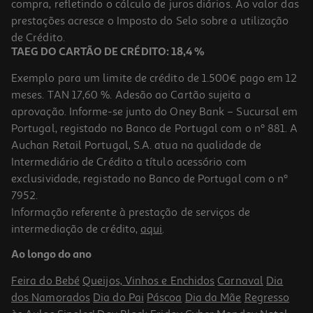
compra, refletindo o cálculo de juros diários. Ao valor das
16.61 €/un
prestações acresce o Imposto do Selo sobre a utilização
18,45 €
PVP de editor
16,61 €
de Crédito.
TAEG DO CARTÃO DE CRÉDITO: 18,4 %
Exemplo para um limite de crédito de 1.500€ pago em 12
meses. TAN 17,60 %. Adesão ao Cartão sujeita a
aprovação. Informe-se junto do Oney Bank – Sucursal em
Portugal, registado no Banco de Portugal com o nº 881. A
Auchan Retail Portugal, S.A. atua na qualidade de
Intermediário de Crédito a título acessório com
-19%
exclusividade, registado no Banco de Portugal com o nº
7952.
Informação referente à prestação de serviços de
intermediação de crédito,
aqui
.
Livro Ursito Tito Vamos Ao Espaço!
Ao longo do ano
8.01 €/un
9,90 €
PVP de editor
Feira do Bebé
Queijos, Vinhos e Enchidos
Carnaval
Dia
8,01 €
dos Namorados
Dia do Pai
Páscoa
Dia da Mãe
Regresso