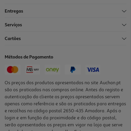
Entregas
-30%
Serviços
Cartões
Livro Ursito Tito - Um Dia No Castelo
6.93 €/un
Métodos de Pagamento
9,90 €
PVP de editor
6,93 €
Promoção
Os preços dos produtos apresentados no site Auchan.pt
são os praticados nas compras online. Antes do registo e
autenticação do cliente os preços apresentados servem
apenas como referência e são os praticados para entregas
e recolhas no código postal 2650-435 Amadora. Após o
login e em função da proximidade e do código postal,
-10%
serão apresentados os preços em vigor na loja que serve