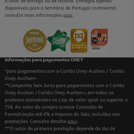
o local de entrega ou de recolha. Entregas apenas
disponíveis para o território de Portugal continental,
consulte mais informações
aqui
.
Livro Bluey: Unicorse Aavv
12.29 €/un
13,65 €
PVP de editor
12,29 €
Informações para pagamentos ONEY
*para pagamentos com o Cartão Oney Auchan / Cartão
Oney Auchan+.
**Campanha Sem Juros para pagamentos com o Cartão
Oney Auchan / Cartão Oney Auchan+, em todos os
-10%
produtos assinalados na Loja de valor igual ou superior a
75€. Ao valor da compra acresce Comissão de
Formalização até 6% e Imposto do Selo, incluídos nas
prestações. Consulte detalhe
aqui
.
5.0
(1)
Livro Bluey: O Xilofone Mágico
***O valor da primeira prestação depende do dia da