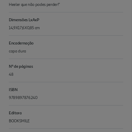
Heeler que não podes perder!"
Dimensões LxAxP
14,9X17,6X0,85 cm
Encadernação
capa dura
Nº de páginas
48
ISBN
9789897876240
Editora
BOOKSMILE