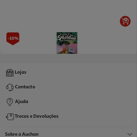
-10%
Livro Com Propósito - O Clube De Bd Do Supergatinho 3 De Dav
Lojas
Pilkey
13.41 €/un
14,90 €
PVP de editor
Contacto
13,41 €
Ajuda
Trocas e Devoluções
Sobre a Auchan