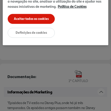
a navegação no site, analisar a utilização do site e ajudar nas
nos episódios da marca. "
nossas iniciativas de marketing.
Política de Cookies
Aceitar todos os cookies
Definições de cookies
Documentação:
1º CAPITULO
Informações de Marketing
"Episódios de TV estão na Disney Plus, onde há já três
temporadas. Os episódios antigos passam também na Disney