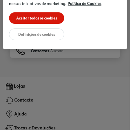
nossas iniciativas de marketing.
Política de Cookies
Ir para
Homepage
Aceitar todos os cookies
Veja os nossos
Folhetos
Definições de cookies
Contactos
Auchan
Lojas
Contacto
Ajuda
Trocas e Devoluções