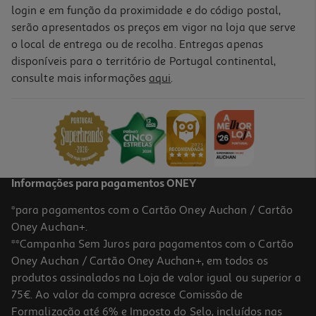
login e em função da proximidade e do código postal,
serão apresentados os preços em vigor na loja que serve
o local de entrega ou de recolha. Entregas apenas
disponíveis para o território de Portugal continental,
consulte mais informações
aqui
.
Informações para pagamentos ONEY
*para pagamentos com o Cartão Oney Auchan / Cartão
Oney Auchan+.
**Campanha Sem Juros para pagamentos com o Cartão
Oney Auchan / Cartão Oney Auchan+, em todos os
produtos assinalados na Loja de valor igual ou superior a
75€. Ao valor da compra acresce Comissão de
Formalização até 6% e Imposto do Selo, incluídos nas