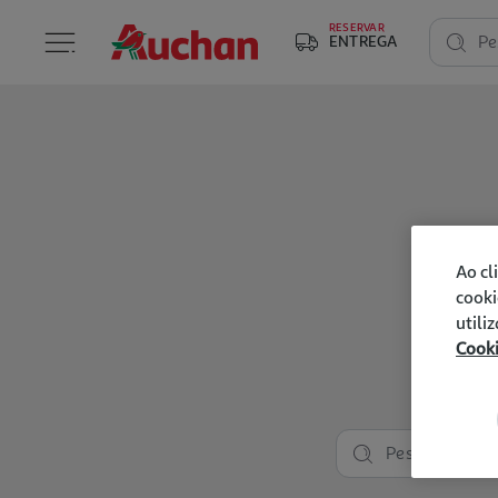
RESERVAR
ENTREGA
Pe
Ao cl
cooki
utili
Cook