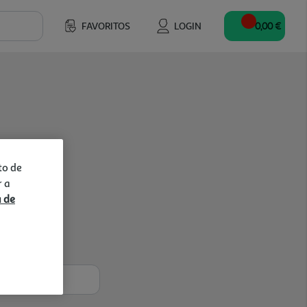
FAVORITOS
LOGIN
0,00 €
to de
r a
a de