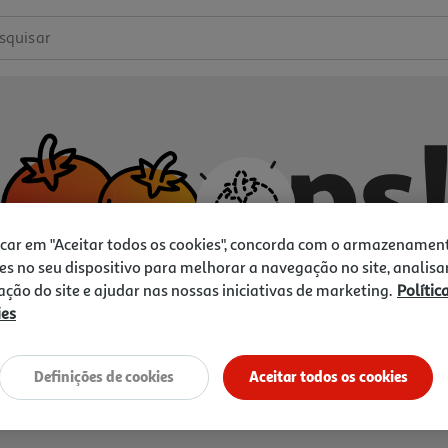
squisar
icar em "Aceitar todos os cookies", concorda com o armazenamen
es no seu dispositivo para melhorar a navegação no site, analisa
zação do site e ajudar nas nossas iniciativas de marketing.
Polític
ies
Não temos o que procura.
Vamos tentar de novo?
Definições de cookies
Aceitar todos os cookies