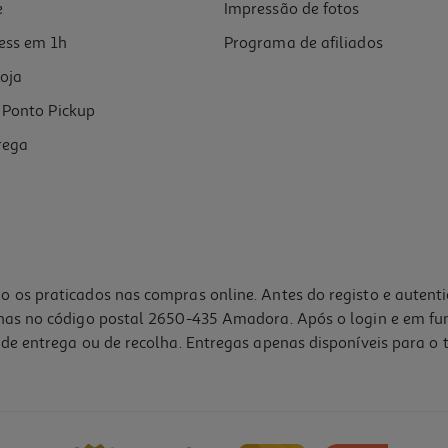
e
Impressão de fotos
ess em 1h
Programa de afiliados
oja
Ponto Pickup
rega
o os praticados nas compras online. Antes do registo e autent
lhas no código postal 2650-435 Amadora. Após o login e em fu
de entrega ou de recolha. Entregas apenas disponíveis para o t