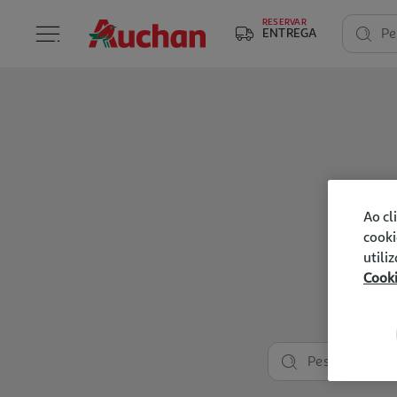
RESERVAR
ENTREGA
Pe
Ao cl
cooki
utili
Cook