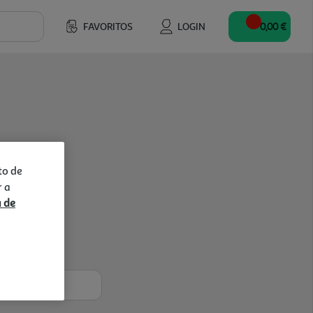
FAVORITOS
LOGIN
0,00 €
to de
r a
a de