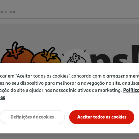
squisar
icar em "Aceitar todos os cookies", concorda com o armazenamen
es no seu dispositivo para melhorar a navegação no site, analisa
zação do site e ajudar nas nossas iniciativas de marketing.
Polític
ies
Não temos o que procura.
Vamos tentar de novo?
Definições de cookies
Aceitar todos os cookies