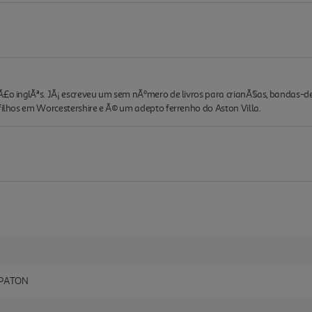
Ã£o inglÃªs. JÃ¡ escreveu um sem nÃºmero de livros para crianÃ§as, bandas-d
 filhos em Worcestershire e Ã© um adepto ferrenho do Aston Villa.
 PATON