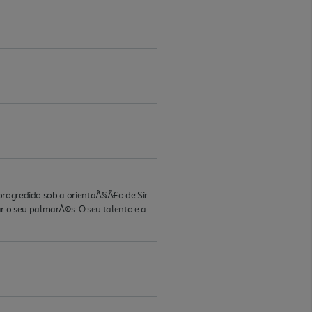
progredido sob a orientaÃ§Ã£o de Sir
 o seu palmarÃ©s. O seu talento e a