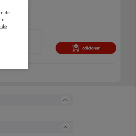
to de
r a
a de
adicionar