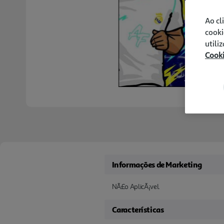
Ao cl
cooki
utili
Cook
Informações de Marketing
NÃ£o AplicÃ¡vel.
Características