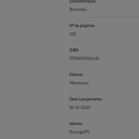
Encadernação
Brochado
Nº de páginas
128
ISBN
9789899204454
Editora
Minotauro
Data Lançamento
16-01-2025
Idioma
PortuguÃªs