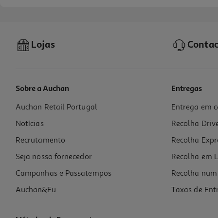
Lojas
Contac
Sobre a Auchan
Entregas
Auchan Retail Portugal
Entrega em c
Livro O Diário De Um Banana 2 - Jeff Kinney
Notícias
Recolha Driv
10.19 €/un
10,19 €
Recrutamento
Recolha Expr
Seja nosso fornecedor
Recolha em L
Campanhas e Passatempos
Recolha num 
Auchan&Eu
Taxas de Ent