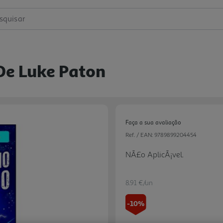
squisar
 De Luke Paton
Faça a sua avaliação
Ref. / EAN:
9789899204454
NÃ£o AplicÃ¡vel.
8.91 €/un
-10%