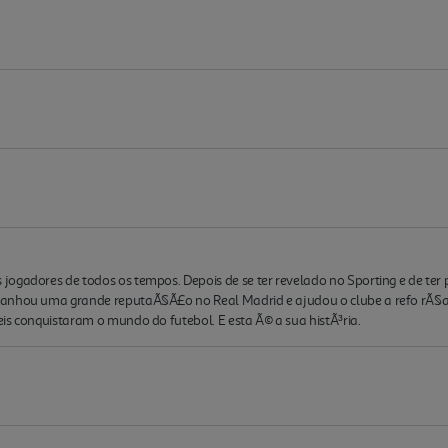
ogadores de todos os tempos. Depois de se ter revelado no Sporting e de ter 
ganhou uma grande reputaÃ§Ã£o no Real Madrid e ajudou o clube a refo rÃ§ar
is conquistaram o mundo do futebol. E esta Ã© a sua histÃ³ria.