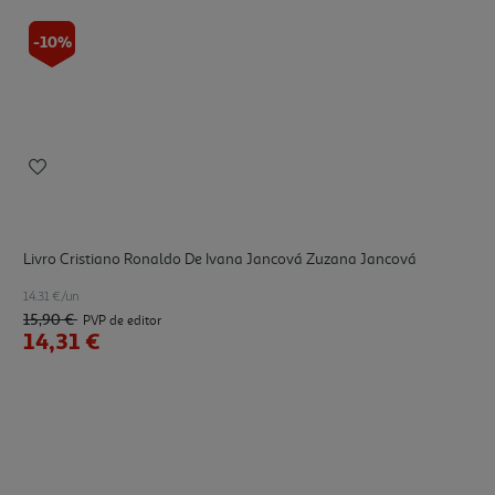
-10%
Livro Cristiano Ronaldo De Ivana Jancová Zuzana Jancová
14.31 €/un
15,90 €
PVP de editor
14,31 €