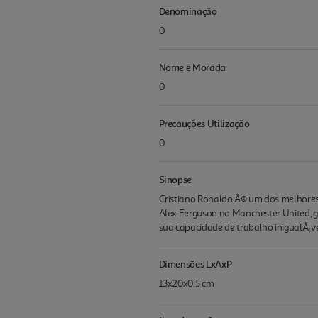
Denominação
0
Nome e Morada
0
Precauções Utilização
0
Sinopse
Cristiano Ronaldo Ã© um dos melhores j
Alex Ferguson no Manchester United, 
sua capacidade de trabalho inigualÃ¡ve
Dimensões LxAxP
13x20x0.5 cm