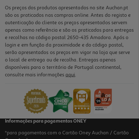
Os preços dos produtos apresentados no site Auchan.pt
são os praticados nas compras online. Antes do registo e
autenticação do cliente os preços apresentados servem
apenas como referência e são os praticados para entregas
e recolhas no código postal 2650-435 Amadora. Após o
login e em função da proximidade e do código postal,
-10%
serão apresentados os preços em vigor na loja que serve
o local de entrega ou de recolha. Entregas apenas
disponíveis para o território de Portugal continental,
consulte mais informações
aqui
.
Livro Stranger Things Lucas Em Risco
13.91 €/un
15,45 €
PVP de editor
13,91 €
Informações para pagamentos ONEY
*para pagamentos com o Cartão Oney Auchan / Cartão