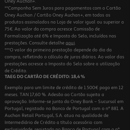
Oney Auchan+.
**Campanha Sem Juros para pagamentos com o Cartão
Oney Auchan / Cartão Oney Auchan+, em todos os
-10%
produtos assinalados na Loja de valor igual ou superior a
75€. Ao valor da compra acresce Comissão de
Formalização até 6% e Imposto do Selo, incluídos nas
prestações. Consulte detalhe
aqui
.
Stranger Things - Hawkins Anuário 1985
***O valor da primeira prestação depende do dia da
compra, refletindo o cálculo de juros diários. Ao valor das
15.71 €/un
prestações acresce o Imposto do Selo sobre a utilização
17,45 €
PVP de editor
15,71 €
de Crédito.
TAEG DO CARTÃO DE CRÉDITO: 18,4 %
Exemplo para um limite de crédito de 1.500€ pago em 12
meses. TAN 17,60 %. Adesão ao Cartão sujeita a
aprovação. Informe-se junto do Oney Bank – Sucursal em
Portugal, registado no Banco de Portugal com o nº 881. A
Auchan Retail Portugal, S.A. atua na qualidade de
Intermediário de Crédito a título acessório com
-10%
exclusividade, registado no Banco de Portugal com o nº