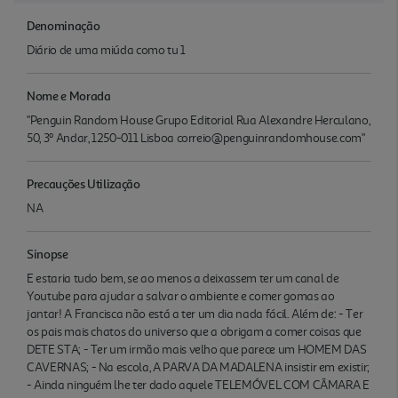
Denominação
Diário de uma miúda como tu 1
Nome e Morada
"Penguin Random House Grupo Editorial Rua Alexandre Herculano,
50, 3º Andar, 1250-011 Lisboa correio@penguinrandomhouse.com"
Precauções Utilização
NA
Sinopse
E estaria tudo bem, se ao menos a deixassem ter um canal de
Youtube para ajudar a salvar o ambiente e comer gomas ao
jantar! A Francisca não está a ter um dia nada fácil. Além de: - Ter
os pais mais chatos do universo que a obrigam a comer coisas que
DETE STA; - Ter um irmão mais velho que parece um HOMEM DAS
CAVERNAS; - Na escola, A PARVA DA MADALENA insistir em existir;
- Ainda ninguém lhe ter dado aquele TELEMÓVEL COM CÂMARA E