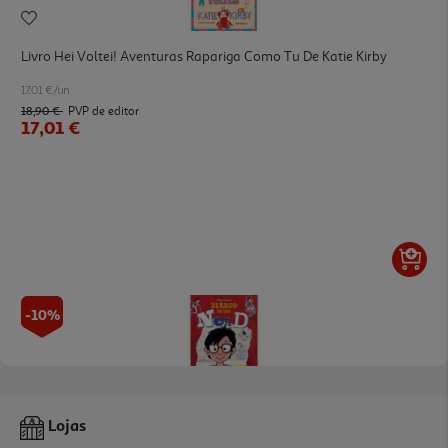
Livro Hei Voltei! Aventuras Rapariga Como Tu De Katie Kirby
17.01 €/un
18,90 €
PVP de editor
17,01 €
-10%
Livro Diário De Um Nerd De Philip Osbourne Roberta Procac
Lojas