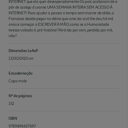
INTERNET que ela quer desesperadamente Os pais acabaram de a
pôr de castigo d urante UMA SEMANA INTEIRA SEM ACESSO À
INTERNET! Para ajudar a passar o tempo sem morrer de tédio, a
Francisca decide pegar no diário que uma tia-avó lhe deu há mil
anos e começar a ESCREVER À MÃO, como se a Humanidade
tivesse voltado à pré-história! Perd ida por cem, perdida por mil,
não?
Dimensões LxAxP
13,5X20X10 cm
Encadernação
Capa mole
Nº de páginas
152
ISBN
9789896657697