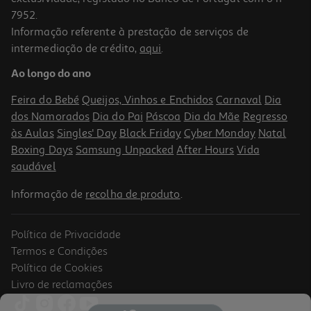
7952.
Informação referente à prestação de serviços de
intermediação de crédito,
aqui
.
Livro O Principezinho-Premium Antoine De Saint-Exupery
Ao longo do ano
13.95 €/un
15,50 €
PVP de editor
Feira do Bebé
Queijos, Vinhos e Enchidos
Carnaval
Dia
13,95 €
dos Namorados
Dia do Pai
Páscoa
Dia da Mãe
Regresso
às Aulas
Singles' Day
Black Friday
Cyber Monday
Natal
Boxing Days
Samsung Unpacked
After Hours
Vida
saudável
Informação de
recolha de produto
.
Política de Privacidade
Termos e Condições
Política de Cookies
Livro de reclamações
Livro O Clube Dos Cientistas 2 Um Est.caso Na Quinta/m.f.mace