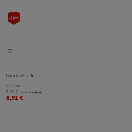
-10%
Livro Vinícius Jr.
8.91 €/un
9,90 €
PVP de editor
8,91 €