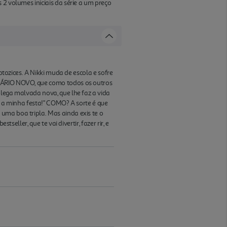
 2 volumes iniciais da série a um preço
otozices. A Nikki muda de escola e sofre
DIÁRIO NOVO, que como todos os outros
olega malvada nova, que lhe faz a vida
a a minha festa!" COMO? A sorte é que
uma boa tripla. Mas ainda exis te o
eller, que te vai divertir, fazer rir, e