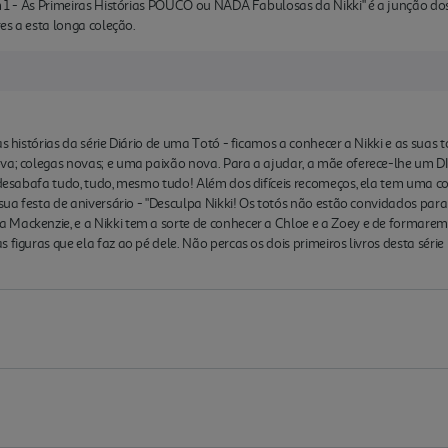
m 1 - As Primeiras Histórias POUCO ou NADA Fabulosas da Nikki" é a junção dos
res a esta longa coleção.
s histórias da série Diário de uma Totó - ficamos a conhecer a Nikki e as suas t
ova; colegas novas; e uma paixão nova. Para a ajudar, a mãe oferece-lhe um 
a desabafa tudo, tudo, mesmo tudo! Além dos difíceis recomeços, ela tem uma c
 sua festa de aniversário - "Desculpa Nikki! Os totós não estão convidados par
Mackenzie, e a Nikki tem a sorte de conhecer a Chloe e a Zoey e de formarem 
iguras que ela faz ao pé dele. Não percas os dois primeiros livros desta série bests