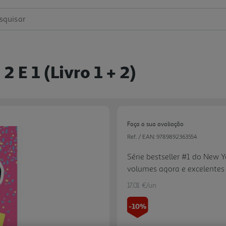
squisar
2 E 1 (livro 1 + 2)
Faça a sua avaliação
Ref. / EAN:
9789892363554
Série bestseller #1 do New 
volumes agora e excelentes
vendidos. Livros repletos d
17.01 €/un
aventuras típicas da idade 
gradualmente acompanhando 
-10%
enorme êxito para todas as