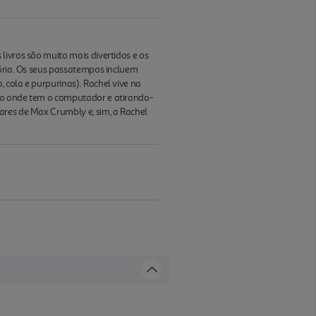
livros são muito mais divertidos e os
tória. Os seus passatempos incluem
 cola e purpurinas). Rachel vive na
rio onde tem o computador e atirando-
ares de Max Crumbly e, sim, a Rachel