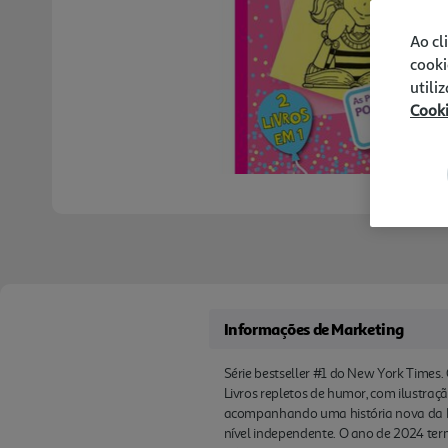
Ao cl
cooki
utili
Cook
Informações de Marketing
Série bestseller #1 do New York Times.
Livros repletos de humor, com ilustraç
acompanhando uma história nova da Nik
nível independente. O ano de 2024 ter