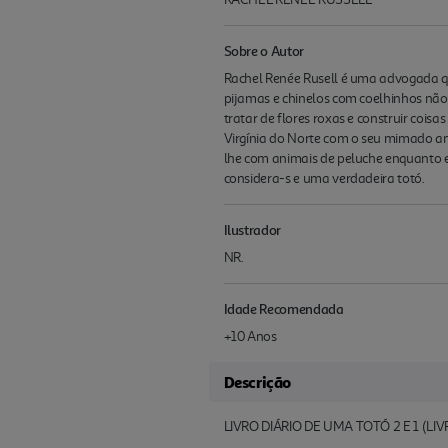
Sobre o Autor
Rachel Renée Rusell é uma advogada que
pijamas e chinelos com coelhinhos não 
tratar de flores roxas e construir coi
Virgínia do Norte com o seu mimado an
lhe com animais de peluche enquanto el
considera-s e uma verdadeira totó.
Ilustrador
NR.
Idade Recomendada
+10 Anos
Descrição
LIVRO DIÁRIO DE UMA TOTÓ 2 E 1 (LIVR