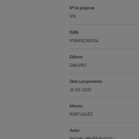
Nº de páginas
576
ISBN
9789892363554
Editora
GAILIVRO
Data Lançamento
25-02-2025
Idioma
PORTUGUÊS
Autor
RACHEL RENÉE RUSSELL