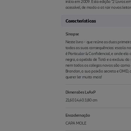
início em 2009. Esta edição "2 Livros e
acessível, de modo a at rair novos leito
Características
Sinopse
Neste livro - que reúne as duas primeira
todas as suas consequências: escola n
é Particular & Confidencial, e onde el
negra, a apelida de Totó e a excluiu da
nem todos os colegas novos são como a 
Brandon, a sua paixão secreta e OMD, as f
querer ler muito mais!
Dimensões LxAxP
21,60 14,40 3,80 cm
Encadernação
CAPA MOLE