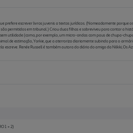
 prefere escrever livros juvenis a textos jurídicos. (Nomeadamente porque os 
são permitidos em tribunal.) Criou duas filhas e sobreviveu para contar a his
sas sem utilidade (como, por exemplo, um micro-ondas com paus de chupa-chupa,
imal de estimação, Yorkie, que a aterroriza diariamente subindo para o armá
a escreve. Renée Russell é também autora do diário do amigo da Nilkki, Os Az
O 1 + 2)