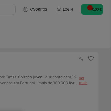
FAVORITOS
LOGIN
0,00 €
York Times. Coleção juvenil que conta com 16
ver
mais
 vendas em Portugal - mais de 300.000 livros
e humor, com ilustração e que contam as
da personagem prin cipal, que vai crescendo
uma história nova da Nikki. Livros de
 raparigas. Uma coleção que ajudará a