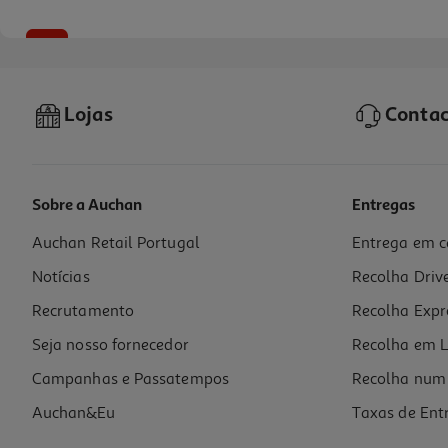
-10%
Lojas
Contac
Sobre a Auchan
Entregas
Auchan Retail Portugal
Entrega em c
Livro O Diário De Uma Princesa Desastrada 4
Notícias
Recolha Driv
14.31 €/un
15,90 €
PVP de editor
Recrutamento
Recolha Expr
14,31 €
Seja nosso fornecedor
Recolha em L
Campanhas e Passatempos
Recolha num 
Auchan&Eu
Taxas de Ent