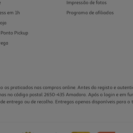
e
Impressão de fotos
ess em 1h
Programa de afiliados
oja
Ponto Pickup
rega
o os praticados nas compras online. Antes do registo e autent
lhas no código postal 2650-435 Amadora. Após o login e em fu
de entrega ou de recolha. Entregas apenas disponíveis para o t