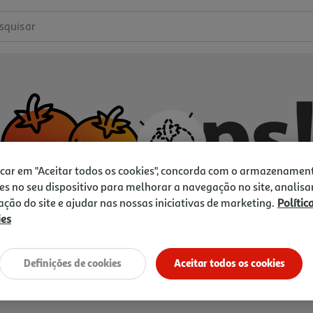
squisar
icar em "Aceitar todos os cookies", concorda com o armazenamen
es no seu dispositivo para melhorar a navegação no site, analisa
zação do site e ajudar nas nossas iniciativas de marketing.
Polític
ies
Não temos o que procura.
Vamos tentar de novo?
Definições de cookies
Aceitar todos os cookies