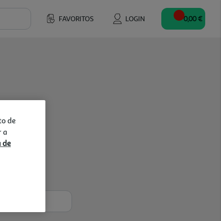
FAVORITOS
LOGIN
0,00 €
to de
r a
a de