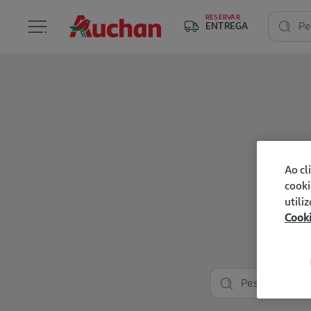
RESERVAR
ENTREGA
Pe
Ao cl
cooki
utili
Cook