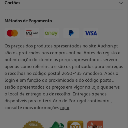
Cartões
Livro Brinca Com As Formas Disney Modelos Sortidos
2.73 €/un
Métodos de Pagamento
3,03 €
PVP de editor
2,73 €
Os preços dos produtos apresentados no site Auchan.pt
são os praticados nas compras online. Antes do registo e
autenticação do cliente os preços apresentados servem
apenas como referência e são os praticados para entregas
e recolhas no código postal 2650-435 Amadora. Após o
login e em função da proximidade e do código postal,
-10%
serão apresentados os preços em vigor na loja que serve
o local de entrega ou de recolha. Entregas apenas
disponíveis para o território de Portugal continental,
consulte mais informações
aqui
.
Livro Princesas Mágicas Disney Modelos Sortidos
1.9 €/un
2,11 €
PVP de editor