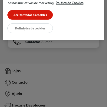
nossas iniciativas de marketing.
Política de Cookies
Ir para
Homepage
Aceitar todos os cookies
Veja os nossos
Folhetos
Definições de cookies
Contactos
Auchan
Lojas
Contacto
Ajuda
Trocas e Devoluções