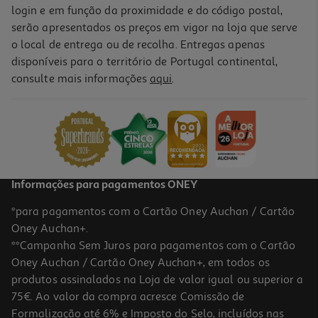
login e em função da proximidade e do código postal,
serão apresentados os preços em vigor na loja que serve
o local de entrega ou de recolha. Entregas apenas
disponíveis para o território de Portugal continental,
consulte mais informações
aqui
.
Informações para pagamentos ONEY
*para pagamentos com o Cartão Oney Auchan / Cartão
Oney Auchan+.
**Campanha Sem Juros para pagamentos com o Cartão
Oney Auchan / Cartão Oney Auchan+, em todos os
produtos assinalados na Loja de valor igual ou superior a
75€. Ao valor da compra acresce Comissão de
Formalização até 6% e Imposto do Selo, incluídos nas