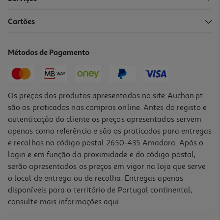
Cartões
Livro Escola De Monstros 5 - O Vampiro Augusto Vai Pregar-Te
Um Susto
7.61 €/un
Métodos de Pagamento
8,45 €
PVP de editor
7,61 €
Os preços dos produtos apresentados no site Auchan.pt
são os praticados nas compras online. Antes do registo e
autenticação do cliente os preços apresentados servem
apenas como referência e são os praticados para entregas
e recolhas no código postal 2650-435 Amadora. Após o
login e em função da proximidade e do código postal,
-10%
serão apresentados os preços em vigor na loja que serve
o local de entrega ou de recolha. Entregas apenas
disponíveis para o território de Portugal continental,
consulte mais informações
aqui
.
Livro O Monstro Das Cores Vai À Escola - Anna Llenas