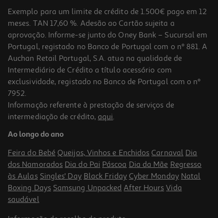
Exemplo para um limite de crédito de 1.500€ pago em 12
meses. TAN 17,60 %. Adesão ao Cartão sujeita a
aprovação. Informe-se junto do Oney Bank – Sucursal em
Portugal, registado no Banco de Portugal com o nº 881. A
Auchan Retail Portugal, S.A. atua na qualidade de
Intermediário de Crédito a título acessório com
-10%
exclusividade, registado no Banco de Portugal com o nº
7952.
Informação referente à prestação de serviços de
intermediação de crédito,
aqui
.
Livro O Pequeno Livro Da Gentileza
Ao longo do ano
8.91 €/un
9,90 €
PVP de editor
Feira do Bebé
Queijos, Vinhos e Enchidos
Carnaval
Dia
8,91 €
dos Namorados
Dia do Pai
Páscoa
Dia da Mãe
Regresso
às Aulas
Singles' Day
Black Friday
Cyber Monday
Natal
Boxing Days
Samsung Unpacked
After Hours
Vida
saudável