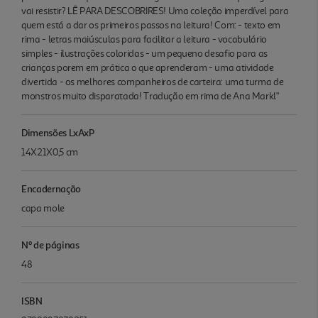
vai resistir? LÊ PARA DESCOBRIRES! Uma coleção imperdível para
quem está a dar os primeiros passos na leitura! Com: - texto em
rima - letras maiúsculas para facilitar a leitura - vocabulário
simples - ilustrações coloridas - um pequeno desafio para as
crianças porem em prática o que aprenderam - uma atividade
divertida - os melhores companheiros de carteira: uma turma de
monstros muito disparatada! Tradução em rima de Ana Markl"
Dimensões LxAxP
14X21X0,5 cm
Encadernação
capa mole
Nº de páginas
48
ISBN