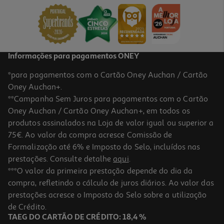
12.56 €/un
13,95 €
PVP de editor
12,56 €
Informações para pagamentos ONEY
*para pagamentos com o Cartão Oney Auchan / Cartão
Oney Auchan+.
**Campanha Sem Juros para pagamentos com o Cartão
Oney Auchan / Cartão Oney Auchan+, em todos os
produtos assinalados na Loja de valor igual ou superior a
75€. Ao valor da compra acresce Comissão de
Formalização até 6% e Imposto do Selo, incluídos nas
prestações. Consulte detalhe
aqui
.
Livro Maria Lua 1: A Escola Vai Começar!
***O valor da primeira prestação depende do dia da
compra, refletindo o cálculo de juros diários. Ao valor das
10.76 €/un
prestações acresce o Imposto do Selo sobre a utilização
10,45 €
PVP de editor
10,76 €
de Crédito.
TAEG DO CARTÃO DE CRÉDITO: 18,4 %