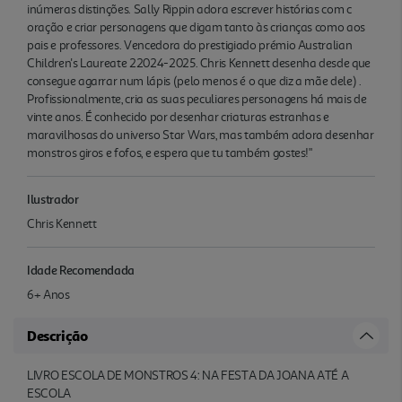
inúmeras distinções. Sally Rippin adora escrever histórias com c
oração e criar personagens que digam tanto às crianças como aos
pais e professores. Vencedora do prestigiado prémio Australian
Children's Laureate 22024-2025. Chris Kennett desenha desde que
consegue agarrar num lápis (pelo menos é o que diz a mãe dele) .
Profissionalmente, cria as suas peculiares personagens há mais de
vinte anos. É conhecido por desenhar criaturas estranhas e
maravilhosas do universo Star Wars, mas também adora desenhar
monstros giros e fofos, e espera que tu também gostes!"
Ilustrador
Chris Kennett
Idade Recomendada
6+ Anos
Descrição
LIVRO ESCOLA DE MONSTROS 4: NA FESTA DA JOANA ATÉ A
ESCOLA