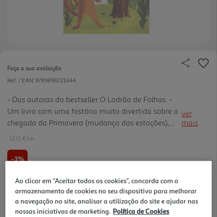
Faça a sua avaliação
Ref. / EAN:
9789899221444
- Das autoras do bestseller O Ladrão de Folhas. -
Um livro com uma história muito divertida sobre a
ver
chegada da Primavera (mudança das estações),
mais
com informação extra no final para as mentes
12.51 €/un
mais curiosas. - Com ilustrações muito coloridas e
maravilhosas d e Nicola Slater. - Capa com foil
-3%
dourado.
Ao clicar em "Aceitar todos os cookies", concorda com o
12,90 €
PVP de editor
12,51 €
armazenamento de cookies no seu dispositivo para melhorar
a navegação no site, analisar a utilização do site e ajudar nas
nossas iniciativas de marketing.
Política de Cookies
Notas de preparação