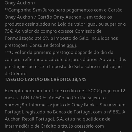
Oney Auchan+.
**Campanha Sem Juros para pagamentos com o Cartão
Oney Auchan / Cartão Oney Auchan+, em todos os
-10%
produtos assinalados na Loja de valor igual ou superior a
75€. Ao valor da compra acresce Comissão de
Formalização até 6% e Imposto do Selo, incluídos nas
prestações. Consulte detalhe
aqui
.
Está Um Unicórnio Preso No Meu Livro
***O valor da primeira prestação depende do dia da
compra, refletindo o cálculo de juros diários. Ao valor das
11.97 €/un
prestações acresce o Imposto do Selo sobre a utilização
13,30 €
PVP de editor
11,97 €
de Crédito.
TAEG DO CARTÃO DE CRÉDITO: 18,4 %
Exemplo para um limite de crédito de 1.500€ pago em 12
meses. TAN 17,60 %. Adesão ao Cartão sujeita a
aprovação. Informe-se junto do Oney Bank – Sucursal em
Portugal, registado no Banco de Portugal com o nº 881. A
Auchan Retail Portugal, S.A. atua na qualidade de
Intermediário de Crédito a título acessório com
-10%