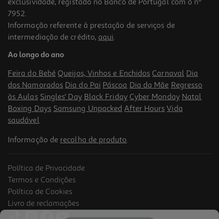
exclusividade, registado no Banco de Portugal com o nº
7952.
Informação referente à prestação de serviços de
intermediação de crédito,
aqui
.
Livro Eu Quero Isso Já! De A.p. Hernández
Ao longo do ano
10.71 €/un
11,90 €
PVP de editor
Feira do Bebé
Queijos, Vinhos e Enchidos
Carnaval
Dia
10,71 €
dos Namorados
Dia do Pai
Páscoa
Dia da Mãe
Regresso
às Aulas
Singles' Day
Black Friday
Cyber Monday
Natal
Boxing Days
Samsung Unpacked
After Hours
Vida
saudável
Informação de
recolha de produto
.
Política de Privacidade
-10%
Termos e Condições
Política de Cookies
Livro de reclamações