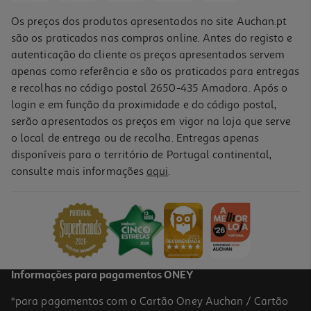
Os preços dos produtos apresentados no site Auchan.pt
são os praticados nas compras online. Antes do registo e
autenticação do cliente os preços apresentados servem
apenas como referência e são os praticados para entregas
e recolhas no código postal 2650-435 Amadora. Após o
login e em função da proximidade e do código postal,
-10%
serão apresentados os preços em vigor na loja que serve
o local de entrega ou de recolha. Entregas apenas
disponíveis para o território de Portugal continental,
consulte mais informações
aqui
.
Livro Os Indomáveis F. C. - Operação Bola De Fogo
10.98 €/un
12,20 €
PVP de editor
10,98 €
Informações para pagamentos ONEY
*para pagamentos com o Cartão Oney Auchan / Cartão