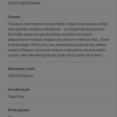
ESSA FLOR É MINHA!
Sinopse
"O Esquilo está mesmo entusiasmado. Chegou a primavera e a flor
mais perfeita começou a despontar... e o Esquilo decidiu que essa
flor é dele. depois do que aconteceu às folhas no outono
(despareceram todas) o Esquilo não vai correr nenhum risco... Ele te
m de proteger a flor e, para isso, necessita da ajuda do seu melhor
amigo, o Pássaro. Uma nova história a não perder das premiadas
autoras, Alice Hemming e Nicola Slater, de O Ladrão de Folhas."
Dimensões LxAxP
250X270X08 cm
Encadernação
Capa Dura
Nº de páginas