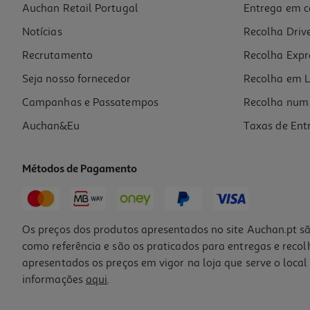
Auchan Retail Portugal
Entrega em c
Livro O Estranhão Adicionário Cómico
Notícias
Recolha Driv
11.97 €/un
13,30 €
PVP de editor
Recrutamento
Recolha Expr
11,97 €
Seja nosso fornecedor
Recolha em L
Campanhas e Passatempos
Recolha num 
Auchan&Eu
Taxas de Ent
Métodos de Pagamento
-10%
Os preços dos produtos apresentados no site Auchan.pt sã
como referência e são os praticados para entregas e reco
apresentados os preços em vigor na loja que serve o local 
informações
aqui
.