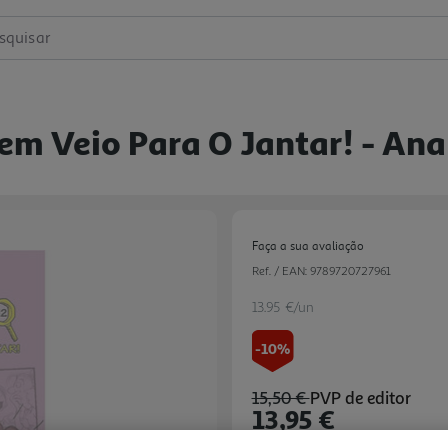
squisar
em Veio Para O Jantar! - An
Faça a sua avaliação
Ref. / EAN:
9789720727961
13.95 €/un
-10%
15,50 €
PVP de editor
13,95 €