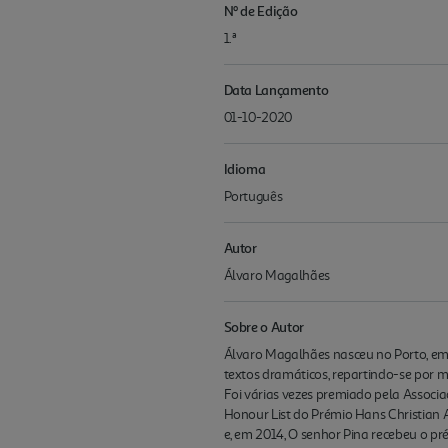
Nº de Edição
1.ª
Data Lançamento
01-10-2020
Idioma
Português
Autor
Álvaro Magalhães
Sobre o Autor
Álvaro Magalhães nasceu no Porto, em 19
textos dramáticos, repartindo-se por ma
Foi várias vezes premiado pela Associa
Honour List do Prémio Hans Christian 
e, em 2014, O senhor Pina recebeu o pr