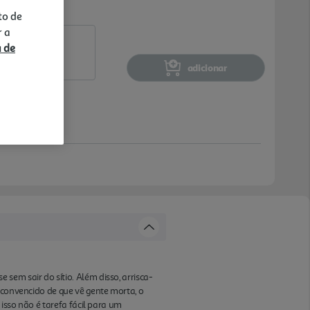
to de
r a
a de
adicionar
sem sair do sítio. Além disso, arrisca-
 convencido de que vê gente morta, o
 isso não é tarefa fácil para um