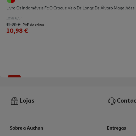
Livro Os Indomáveis Fc O Craque Veio De Longe De Álvaro Magalhães
10.98 €/un
12,20 €
PVP de editor
10,98 €
-10%
Lojas
Contac
Sobre a Auchan
Entregas