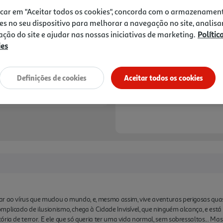
Notas de preparação
icar em "Aceitar todos os cookies", concorda com o armazenamen
es no seu dispositivo para melhorar a navegação no site, analisa
zação do site e ajudar nas nossas iniciativas de marketing.
Polític
ies
Definições de cookies
Aceitar todos os cookies
r ao vírus que mudou o mundo, e, mesmo assim, vive aventuras perigosas quase 
mplicado de ilusionismo, chega à Cidade Invisível, que ninguém alcança, e está
ria de terror. E ele que só queria ter uma vida normal, sem sobressaltos... Mas