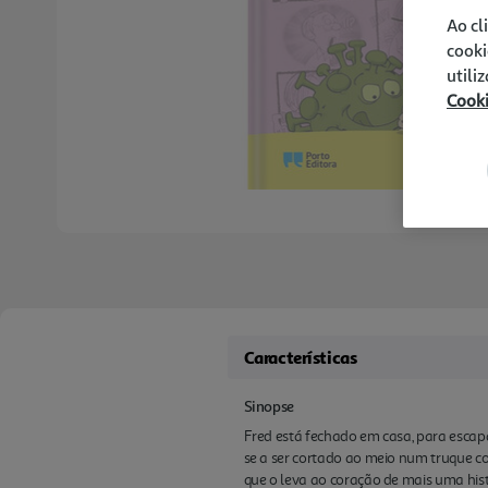
Ao cl
cooki
utili
Cook
Características
Sinopse
Fred está fechado em casa, para escapa
se a ser cortado ao meio num truque co
que o leva ao coração de mais uma histó