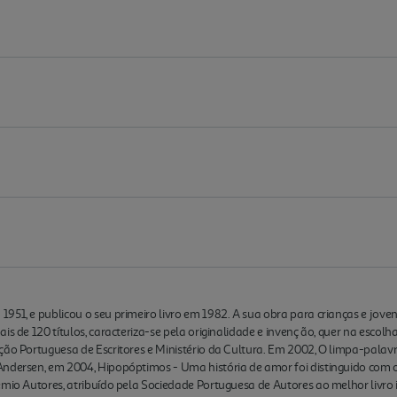
51, e publicou o seu primeiro livro em 1982. A sua obra para crianças e jovens,
is de 120 títulos, caracteriza-se pela originalidade e invenç ão, quer na esco
ção Portuguesa de Escritores e Ministério da Cultura. Em 2002, O limpa-palav
Andersen, em 2004, Hipopóptimos - Uma história de amor foi distinguido com
émio Autores, atribuído pela Sociedade Portuguesa de Autores ao melhor livro 