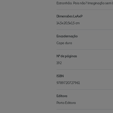
Estranhão. Pois não? Imaginação sem 
Dimensões LxAxP
14,5x20,5x1,5 cm
Encadernação
Capa dura
Nº de páginas
192
ISBN
9789720727961
Editora
Porto Editora