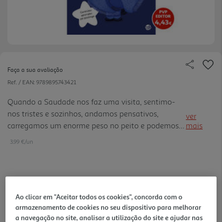
Faça a sua avaliação
Ref. / EAN:
9789895743421
Quando a Saudade nos faz uma visita, sentimo-
nos tristes e sozinhos, andamos pensativos,
ver
carregamos um enorme peso no peito e podemos
mais
ter fortes mudanças de humor e apetite. Tudo isto
3.99 €/un
é normal e, mais importante do que isso, acabará
por passar.
3,99 €
Ao clicar em "Aceitar todos os cookies", concorda com o
armazenamento de cookies no seu dispositivo para melhorar
Notas de preparação
a navegação no site, analisar a utilização do site e ajudar nas