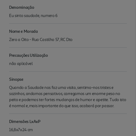
Denominação
Eu sinto saudade, numero 6
Nome e Morada
Zero a Oito - Rua Castilho 57, RC Dto
Precauções Utilização
não aplicável
Sinopse
Quando a Saudade nos faz uma visita, sentimo-nos tristes e
sozinhos, andamos pensativos, carregamos um enorme peso no
peito e podemos ter fortes mudanças de humor e apetite. Tudo isto
é normal e, mais importante do que isso, acabará por passar.
Dimensões LxAxP
16,8x7x24 cm