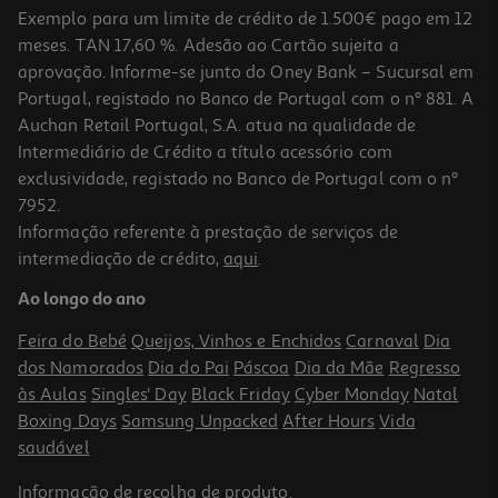
Exemplo para um limite de crédito de 1.500€ pago em 12
meses. TAN 17,60 %. Adesão ao Cartão sujeita a
aprovação. Informe-se junto do Oney Bank – Sucursal em
Portugal, registado no Banco de Portugal com o nº 881. A
Auchan Retail Portugal, S.A. atua na qualidade de
Intermediário de Crédito a título acessório com
exclusividade, registado no Banco de Portugal com o nº
7952.
Informação referente à prestação de serviços de
intermediação de crédito,
aqui
.
Livro Eu Sinto Medo
Ao longo do ano
3.99 €/un
Feira do Bebé
Queijos, Vinhos e Enchidos
Carnaval
Dia
3,99 €
dos Namorados
Dia do Pai
Páscoa
Dia da Mãe
Regresso
às Aulas
Singles' Day
Black Friday
Cyber Monday
Natal
Boxing Days
Samsung Unpacked
After Hours
Vida
saudável
Informação de
recolha de produto
.