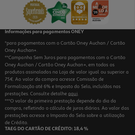
3,99 €
Informações para pagamentos ONEY
*para pagamentos com o Cartão Oney Auchan / Cartão
Oney Auchan+.
**Campanha Sem Juros para pagamentos com o Cartão
Oney Auchan / Cartão Oney Auchan+, em todos os
-10%
produtos assinalados na Loja de valor igual ou superior a
75€. Ao valor da compra acresce Comissão de
Formalização até 6% e Imposto do Selo, incluídos nas
prestações. Consulte detalhe
aqui
.
Livro Nunca Deixes De Sonhar Miúdo! De Ellen Mills
***O valor da primeira prestação depende do dia da
compra, refletindo o cálculo de juros diários. Ao valor das
10.71 €/un
prestações acresce o Imposto do Selo sobre a utilização
11,90 €
PVP de editor
10,71 €
de Crédito.
TAEG DO CARTÃO DE CRÉDITO: 18,4 %