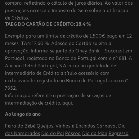
compra, refletindo o cálculo de juros diários. Ao valor das
2 €/un
prestações acresce o Imposto do Selo sobre a utilização
2,00 €
de Crédito.
TAEG DO CARTÃO DE CRÉDITO: 18,4 %
Exemplo para um limite de crédito de 1.500€ pago em 12
meses. TAN 17,60 %. Adesão ao Cartão sujeita a
aprovação. Informe-se junto do Oney Bank – Sucursal em
Portugal, registado no Banco de Portugal com o nº 881. A
Auchan Retail Portugal, S.A. atua na qualidade de
Intermediário de Crédito a título acessório com
exclusividade, registado no Banco de Portugal com o nº
7952.
Informação referente à prestação de serviços de
intermediação de crédito,
aqui
.
Livro Eu Sinto Medo Autocolantes
Ao longo do ano
2 €/un
Feira do Bebé
Queijos, Vinhos e Enchidos
Carnaval
Dia
2,00 €
dos Namorados
Dia do Pai
Páscoa
Dia da Mãe
Regresso