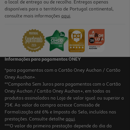
o local de entrega ou de recolha. Entregas apenas
disponíveis para o território de Portugal continental,
consulte mais informações
aqui
.
Livro Eu Sinto Tristeza Com Autocolantes
2 €/un
2,00 €
Informações para pagamentos ONEY
*para pagamentos com o Cartão Oney Auchan / Cartão
Oney Auchan+.
**Campanha Sem Juros para pagamentos com o Cartão
Oney Auchan / Cartão Oney Auchan+, em todos os
produtos assinalados na Loja de valor igual ou superior a
75€. Ao valor da compra acresce Comissão de
Formalização até 6% e Imposto do Selo, incluídos nas
prestações. Consulte detalhe
aqui
.
Livro Eu Sinto Ansiedade Com Autocolantes
***O valor da primeira prestação depende do dia da