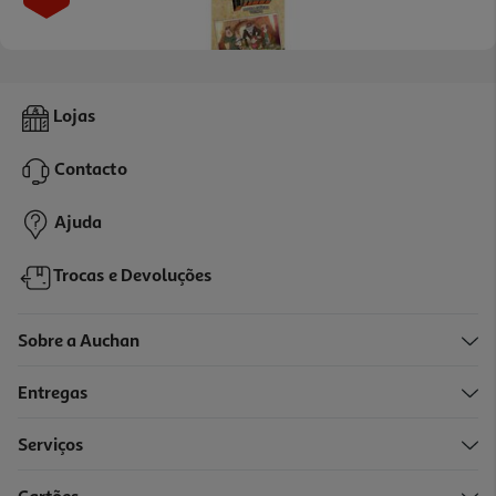
Gravity Falls - Novela Gráfica 4
Lojas
18.81 €/un
20,90 €
PVP de editor
Contacto
18,81 €
Ajuda
Trocas e Devoluções
Sobre a Auchan
Entregas
-10%
Serviços