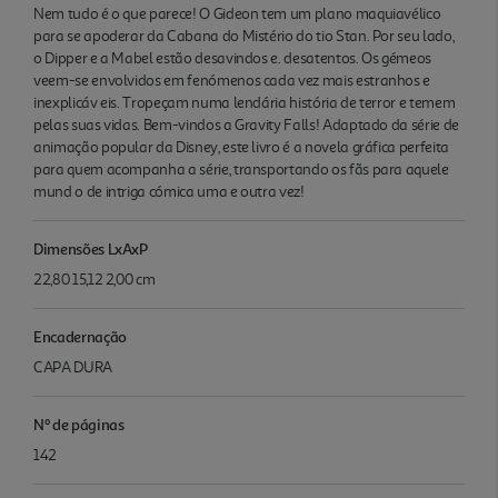
Nem tudo é o que parece! O Gideon tem um plano maquiavélico
para se apoderar da Cabana do Mistério do tio Stan. Por seu lado,
o Dipper e a Mabel estão desavindos e. desatentos. Os gémeos
veem-se envolvidos em fenómenos cada vez mais estranhos e
inexplicáv eis. Tropeçam numa lendária história de terror e temem
pelas suas vidas. Bem-vindos a Gravity Falls! Adaptado da série de
animação popular da Disney, este livro é a novela gráfica perfeita
para quem acompanha a série, transportando os fãs para aquele
mund o de intriga cómica uma e outra vez!
Dimensões LxAxP
22,80 15,12 2,00 cm
Encadernação
CAPA DURA
Nº de páginas
142