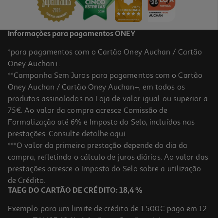
Informações para pagamentos ONEY
*para pagamentos com o Cartão Oney Auchan / Cartão
Oney Auchan+.
**Campanha Sem Juros para pagamentos com o Cartão
Oney Auchan / Cartão Oney Auchan+, em todos os
-10%
produtos assinalados na Loja de valor igual ou superior a
75€. Ao valor da compra acresce Comissão de
Formalização até 6% e Imposto do Selo, incluídos nas
prestações. Consulte detalhe
aqui
.
Gravity Falls - Dipper E Mable E A Maldição
***O valor da primeira prestação depende do dia da
compra, refletindo o cálculo de juros diários. Ao valor das
20.61 €/un
prestações acresce o Imposto do Selo sobre a utilização
22,90 €
PVP de editor
20,61 €
de Crédito.
TAEG DO CARTÃO DE CRÉDITO: 18,4 %
Exemplo para um limite de crédito de 1.500€ pago em 12