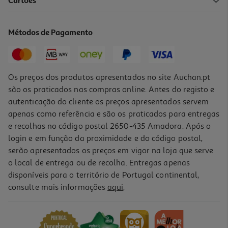
Cartões
Gravity Falls - 4 Lendas Perdidas
17.91 €/un
Métodos de Pagamento
19,90 €
PVP de editor
17,91 €
Os preços dos produtos apresentados no site Auchan.pt
são os praticados nas compras online. Antes do registo e
autenticação do cliente os preços apresentados servem
apenas como referência e são os praticados para entregas
e recolhas no código postal 2650-435 Amadora. Após o
login e em função da proximidade e do código postal,
-10%
serão apresentados os preços em vigor na loja que serve
o local de entrega ou de recolha. Entregas apenas
disponíveis para o território de Portugal continental,
consulte mais informações
aqui
.
Gravity Falls - Novela Gráfica N03
18.81 €/un
20,90 €
PVP de editor
18,81 €