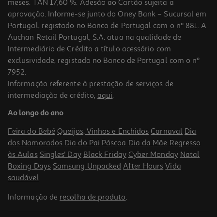
meses. TAN 17,60 %. Adesão ao Cartão sujeita a
aprovação. Informe-se junto do Oney Bank – Sucursal em
Portugal, registado no Banco de Portugal com o nº 881. A
Auchan Retail Portugal, S.A. atua na qualidade de
Intermediário de Crédito a título acessório com
-10%
exclusividade, registado no Banco de Portugal com o nº
7952.
Informação referente à prestação de serviços de
intermediação de crédito,
aqui
.
Gravity Falls -novela Gráfica
Ao longo do ano
18.81 €/un
20,90 €
PVP de editor
Feira do Bebé
Queijos, Vinhos e Enchidos
Carnaval
Dia
18,81 €
dos Namorados
Dia do Pai
Páscoa
Dia da Mãe
Regresso
às Aulas
Singles' Day
Black Friday
Cyber Monday
Natal
Boxing Days
Samsung Unpacked
After Hours
Vida
saudável
Informação de
recolha de produto
.