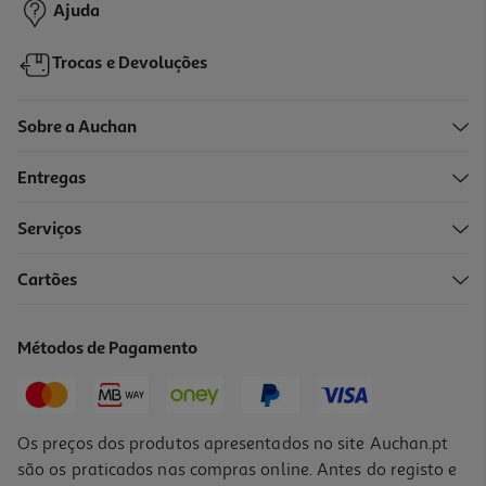
Ajuda
Trocas e Devoluções
Sobre a Auchan
Entregas
-10%
Serviços
Cartões
Livro Lua Com Livros E Música C/ 3 Histórias
17.96 €/un
Métodos de Pagamento
19,95 €
PVP de editor
17,96 €
Os preços dos produtos apresentados no site Auchan.pt
são os praticados nas compras online. Antes do registo e