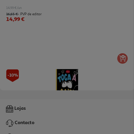
14.99 €/un
16,65 €
PVP de editor
14,99 €
-10%
Livro Toca A Sair - Livro De Histórias
Lojas
13.49 €/un
14,99 €
PVP de editor
Contacto
13,49 €