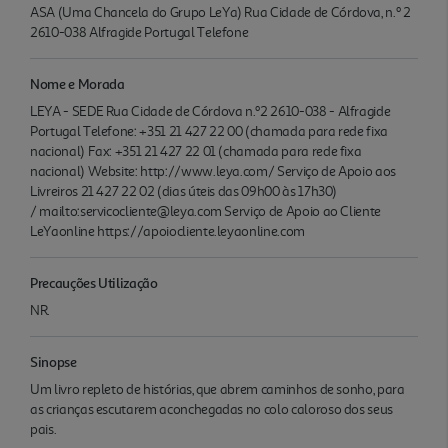
ASA (Uma Chancela do Grupo LeYa) Rua Cidade de Córdova, n.º 2
2610-038 Alfragide Portugal Telefone
Nome e Morada
LEYA - SEDE Rua Cidade de Córdova n.º2 2610-038 - Alfragide
Portugal Telefone: +351 21 427 22 00 (chamada para rede fixa
nacional) Fax: +351 21 427 22 01 (chamada para rede fixa
nacional) Website: http://www.leya.com/ Serviço de Apoio aos
Livreiros 21 427 22 02 (dias úteis das 09h00 às 17h30)
/ mailto:servicocliente@leya.com Serviço de Apoio ao Cliente
LeYaonline https://apoiocliente.leyaonline.com
Precauções Utilização
NR.
Sinopse
Um livro repleto de histórias, que abrem caminhos de sonho, para
as crianças escutarem aconchegadas no colo caloroso dos seus
pais.