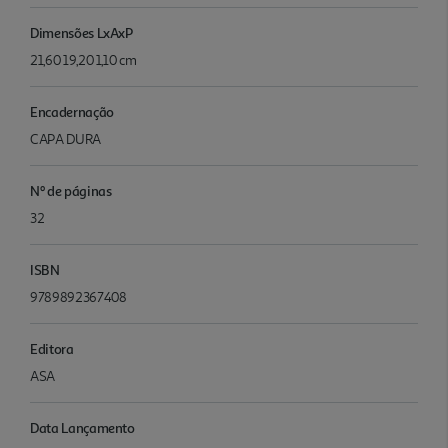
Dimensões LxAxP
21,60 19,20 1,10 cm
Encadernação
CAPA DURA
Nº de páginas
32
ISBN
9789892367408
Editora
ASA
Data Lançamento