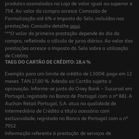
produtos assinalados na Loja de valor igual ou superior a
75€. Ao valor da compra acresce Comissão de
Formalização até 6% e Imposto do Selo, incluídos nas
prestações. Consulte detalhe
aqui
.
5.0
(1)
Livro O Lobo Que Sonhava Com Oceano Livro De Histórias
***O valor da primeira prestação depende do dia da
compra, refletindo o cálculo de juros diários. Ao valor das
8.99 €/un
prestações acresce o Imposto do Selo sobre a utilização
10,00 €
PVP de editor
8,99 €
de Crédito.
TAEG DO CARTÃO DE CRÉDITO: 18,4 %
Exemplo para um limite de crédito de 1.500€ pago em 12
meses. TAN 17,60 %. Adesão ao Cartão sujeita a
aprovação. Informe-se junto do Oney Bank – Sucursal em
Portugal, registado no Banco de Portugal com o nº 881. A
Auchan Retail Portugal, S.A. atua na qualidade de
Intermediário de Crédito a título acessório com
-10%
exclusividade, registado no Banco de Portugal com o nº
7952.
Informação referente à prestação de serviços de