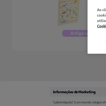
Ao cl
cooki
utili
Cook
Informações de Marketing
"Labirintópolis" é um mundo mágico chei