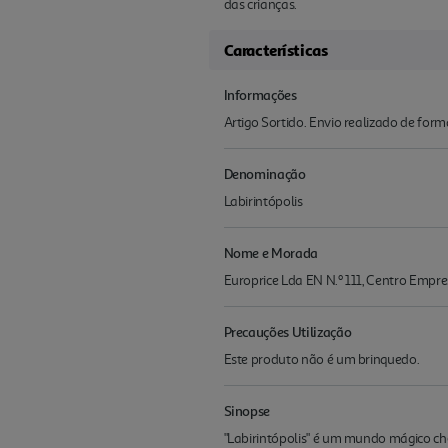
das crianças.
Características
Informações
Artigo Sortido. Envio realizado de for
Denominação
Labirintópolis
Nome e Morada
Europrice Lda EN N.º 111, Centro Empres
Precauções Utilização
Este produto não é um brinquedo.
Sinopse
"Labirintópolis" é um mundo mágico chei