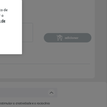
to de
r a
a de
adicionar
timular a criatividade e o raciocínio