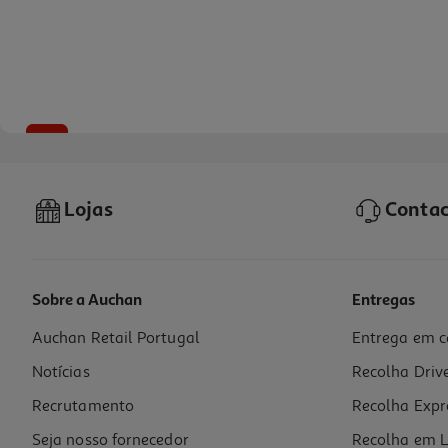
-9%
Lojas
Contac
Sobre a Auchan
Entregas
Auchan Retail Portugal
Entrega em c
Colorir-Colagens (actividades) Modelos Sortidos
Notícias
Recolha Driv
0.04 €/un
1,16 €
PVP de editor
Recrutamento
Recolha Expr
1,05 €
Seja nosso fornecedor
Recolha em L