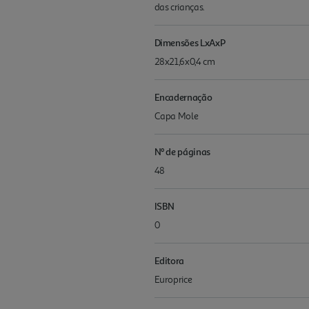
das crianças.
Dimensões LxAxP
28x21,6x0,4 cm
Encadernação
Capa Mole
Nº de páginas
48
ISBN
0
Editora
Europrice