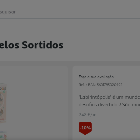
squisar
elos Sortidos
Faça a sua avaliação
Ref. / EAN:
5601795020492
"Labirintópolis" é um mund
desafios divertidos! São mai
criatividade e o raciocínio d
2.48 €/un
-10%