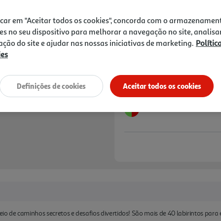
2,76 €
PVP de editor
2,48 €
icar em "Aceitar todos os cookies", concorda com o armazenamen
es no seu dispositivo para melhorar a navegação no site, analisa
Notas de preparação
zação do site e ajudar nas nossas iniciativas de marketing.
Polític
ies
Definições de cookies
Aceitar todos os cookies
o de caminhos secretos e desafios divertidos! São mais de 40 labirintos para es