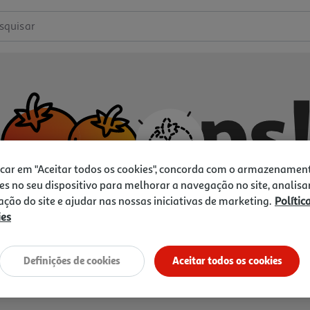
squisar
icar em "Aceitar todos os cookies", concorda com o armazenamen
es no seu dispositivo para melhorar a navegação no site, analisa
zação do site e ajudar nas nossas iniciativas de marketing.
Polític
ies
Não temos o que procura.
Vamos tentar de novo?
Definições de cookies
Aceitar todos os cookies