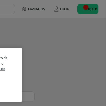
FAVORITOS
LOGIN
0,00 €
to de
r a
a de