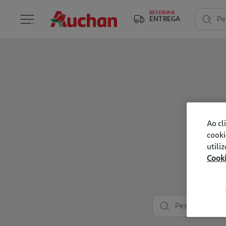
RESERVAR
ENTREGA
Pe
Ao cl
cooki
utili
Cook