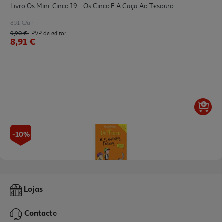
Livro Os Mini-Cinco 19 - Os Cinco E A Caça Ao Tesouro
8.91 €/un
9,90 €
PVP de editor
8,91 €
-10%
Livro Os Mini-Cinco 20 - Os Cinco E Os Gatinhos Perdidos
Lojas
8.91 €/un
9,90 €
PVP de editor
Contacto
8,91 €