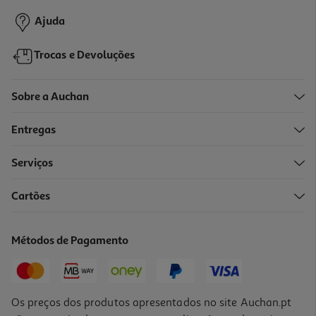
Ajuda
Trocas e Devoluções
Sobre a Auchan
Entregas
Serviços
Cartões
Livro Os Novos Cinco E O Código Dos Contrabandistas
9.81 €/un
Métodos de Pagamento
10,90 €
PVP de editor
9,81 €
Os preços dos produtos apresentados no site Auchan.pt