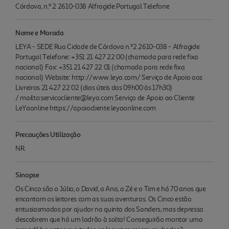
Córdova, n.º 2 2610-038 Alfragide Portugal Telefone
Nome e Morada
LEYA - SEDE Rua Cidade de Córdova n.º2 2610-038 - Alfragide
Portugal Telefone: +351 21 427 22 00 (chamada para rede fixa
nacional) Fax: +351 21 427 22 01 (chamada para rede fixa
nacional) Website: http://www.leya.com/ Serviço de Apoio aos
Livreiros 21 427 22 02 (dias úteis das 09h00 às 17h30)
/ mailto:servicocliente@leya.com Serviço de Apoio ao Cliente
LeYaonline https://apoiocliente.leyaonline.com
Precauções Utilização
NR.
Sinopse
Os Cinco são o Júlio, o David, a Ana, a Zé e o Tim e há 70 anos que
encantam os leitores com as suas aventuras. Os Cinco estão
entusiasmados por ajudar na quinta dos Sanders, mas depressa
descobrem que há um ladrão à solta! Conseguirão montar uma