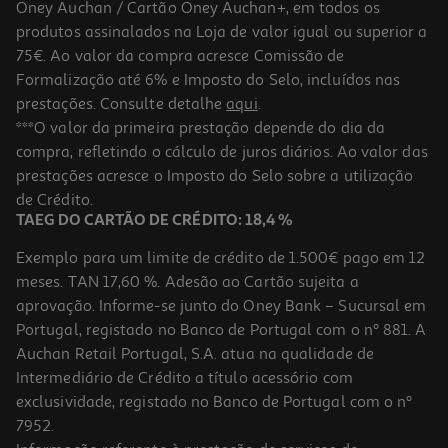
Oney Auchan / Cartão Oney Auchan+, em todos os
-10%
produtos assinalados na Loja de valor igual ou superior a
75€. Ao valor da compra acresce Comissão de
Formalização até 6% e Imposto do Selo, incluídos nas
prestações. Consulte detalhe
aqui
.
Livro Um Verão Principesco
***O valor da primeira prestação depende do dia da
compra, refletindo o cálculo de juros diários. Ao valor das
15.21 €/un
prestações acresce o Imposto do Selo sobre a utilização
16,90 €
PVP de editor
15,21 €
de Crédito.
TAEG DO CARTÃO DE CRÉDITO: 18,4 %
Exemplo para um limite de crédito de 1.500€ pago em 12
meses. TAN 17,60 %. Adesão ao Cartão sujeita a
aprovação. Informe-se junto do Oney Bank – Sucursal em
Portugal, registado no Banco de Portugal com o nº 881. A
Auchan Retail Portugal, S.A. atua na qualidade de
Intermediário de Crédito a título acessório com
-10%
exclusividade, registado no Banco de Portugal com o nº
7952.