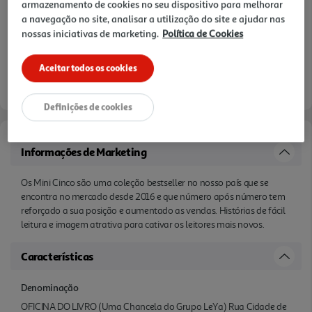
armazenamento de cookies no seu dispositivo para melhorar
a navegação no site, analisar a utilização do site e ajudar nas
nossas iniciativas de marketing.
Política de Cookies
Aceitar todos os cookies
Definições de cookies
Informações de Marketing
Os Mini Cinco são uma coleção bestseller no nosso país que se
encontra no mercado desde 2016 e que número após número tem
reforçado a sua posição e aumentado as vendas. Histórias de fácil
leitura e imagem atrativa para cativar os leitores mais novos.
Características
Denominação
OFICINA DO LIVRO (Uma Chancela do Grupo LeYa) Rua Cidade de