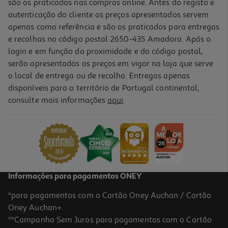
são os praticados nas compras online. Antes do registo e
autenticação do cliente os preços apresentados servem
apenas como referência e são os praticados para entregas
e recolhas no código postal 2650-435 Amadora. Após o
login e em função da proximidade e do código postal,
-10%
serão apresentados os preços em vigor na loja que serve
o local de entrega ou de recolha. Entregas apenas
disponíveis para o território de Portugal continental,
consulte mais informações
aqui
.
Livro Diário De Uma Totó 2 E 1 (livro 1 + 2)
17.01 €/un
18,90 €
PVP de editor
17,01 €
Informações para pagamentos ONEY
*para pagamentos com o Cartão Oney Auchan / Cartão
Oney Auchan+.
**Campanha Sem Juros para pagamentos com o Cartão