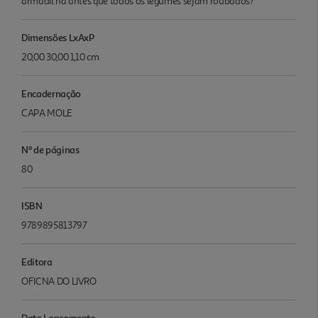
armadil ha antes que todos os legumes sejam roubados?
Dimensões LxAxP
20,00 30,00 1,10 cm
Encadernação
CAPA MOLE
Nº de páginas
80
ISBN
9789895813797
Editora
OFICNA DO LIVRO
Data Lançamento