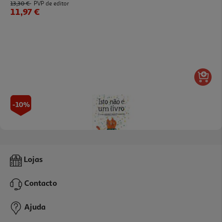
13,30 €
PVP de editor
11,97 €
-10%
Livro Isto Não É Um Livro (é O Meu Agradecimento Disfarçado)
Lojas
11.69 €/un
12,99 €
PVP de editor
Contacto
11,69 €
Ajuda