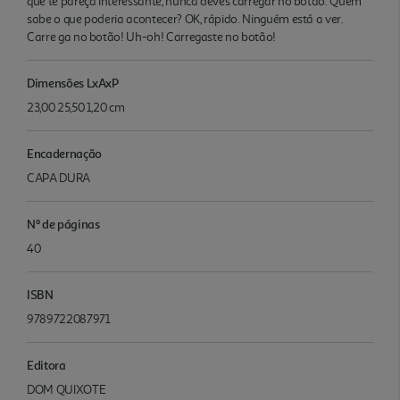
que te pareça interessante, nunca deves carregar no botão. Quem
sabe o que poderia acontecer? OK, rápido. Ninguém está a ver.
Carre ga no botão! Uh-oh! Carregaste no botão!
Dimensões LxAxP
23,00 25,50 1,20 cm
Encadernação
CAPA DURA
Nº de páginas
40
ISBN
9789722087971
Editora
DOM QUIXOTE