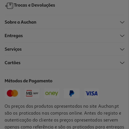
Trocas e Devoluções
Sobre a Auchan
Entregas
-10%
Serviços
Cartões
Livro Não Consigo Dormir Emma Farrarons
12.56 €/un
Métodos de Pagamento
13,95 €
PVP de editor
12,56 €
Os preços dos produtos apresentados no site Auchan.pt
são os praticados nas compras online. Antes do registo e
autenticação do cliente os preços apresentados servem
apenas como referência e são os praticados para entregas