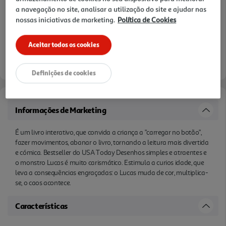
a navegação no site, analisar a utilização do site e ajudar nas
nossas iniciativas de marketing.
Política de Cookies
Aceitar todos os cookies
Definições de cookies
Informações de Marketing
É um livro interativo, que convida a criança a "carregar no botão",
fazer movimentos, abanar o livro, tornando a leitura mais divertida
e cómica. Bestseller do USA Today Desenhos simples e atraentes e
o monstro Lucas é muito carismático. Estimula a curios idade, que
leva a consequências engraçadas: o Lucas muda de cor, multiplica-
se, o caos acontece.
Características