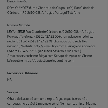
Denominação
DOM QUIXOTE (Uma Chancela do Grupo LeYa) Rua Cidade de
Córdova, n.º 2 2610-038 Alfragide Portugal Telefone
Nome e Morada
LEYA - SEDE Rua Cidade de Córdova n.º2 2610-038 - Alfragide
Portugal Telefone: +351 21 427 22 00 (chamada para rede fixa
nacional) Fax: +351 21 427 22 01 (chamada para rede fixa
nacional) Website: http://www.leya.com/ Serviço de Apoio aos
Livreiros 21 427 22 02 (dias úteis das 09h00 às 17h30)
/ mailto:servicocliente@leya.com Serviço de Apoio ao Cliente
LeYaonline https://apoiocliente.leyaonline.com
Precauções Utilização
NR.
Sinopse
O livro do Lucas só tem uma regra: faças o que fizeres, não
carregues no botão! É mesmo a sério! Nem penses nisso! Mesmo