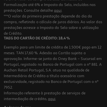
Formalização até 6% e Imposto do Selo, incluídos nas
prestações. Consulte detalhe
aqui
.
Livro Não Se Procura De Kashelle Gourley Skylar Hogan
***O valor da primeira prestação depende do dia da
compra, refletindo o cálculo de juros diários. Ao valor das
11.61 €/un
prestações acresce o Imposto do Selo sobre a utilização
12,90 €
PVP de editor
11,61 €
de Crédito.
TAEG DO CARTÃO DE CRÉDITO: 18,4 %
Exemplo para um limite de crédito de 1.500€ pago em 12
meses. TAN 17,60 %. Adesão ao Cartão sujeita a
aprovação. Informe-se junto do Oney Bank – Sucursal em
Portugal, registado no Banco de Portugal com o nº 881. A
Auchan Retail Portugal, S.A. atua na qualidade de
Intermediário de Crédito a título acessório com
-10%
exclusividade, registado no Banco de Portugal com o nº
7952.
Informação referente à prestação de serviços de
intermediação de crédito,
aqui
.
Livro Não Sou O Teu Pai De Julia Donaldson Sara Ogilvie