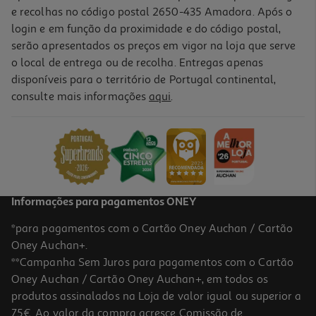
e recolhas no código postal 2650-435 Amadora. Após o
login e em função da proximidade e do código postal,
-10%
serão apresentados os preços em vigor na loja que serve
o local de entrega ou de recolha. Entregas apenas
disponíveis para o território de Portugal continental,
consulte mais informações
aqui
.
Livro No Meu Coração De Mãe
12.51 €/un
13,90 €
PVP de editor
12,51 €
Informações para pagamentos ONEY
*para pagamentos com o Cartão Oney Auchan / Cartão
Oney Auchan+.
**Campanha Sem Juros para pagamentos com o Cartão
Oney Auchan / Cartão Oney Auchan+, em todos os
-10%
produtos assinalados na Loja de valor igual ou superior a
75€. Ao valor da compra acresce Comissão de