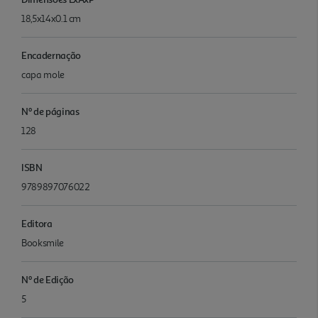
18,5x14x0.1 cm
Encadernação
capa mole
Nº de páginas
128
ISBN
9789897076022
Editora
Booksmile
Nº de Edição
5