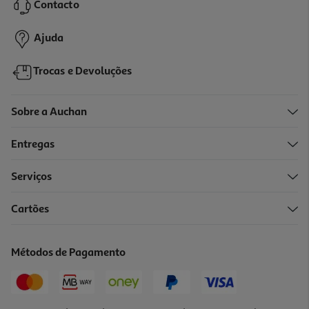
13,65 €
PVP de editor
Contacto
12,29 €
Ajuda
Trocas e Devoluções
Sobre a Auchan
Entregas
-10%
Serviços
Cartões
Livro 7 Dias 7 Histórias: Diversão Na Quinta
8.45 €/un
Métodos de Pagamento
9,39 €
PVP de editor
8,45 €