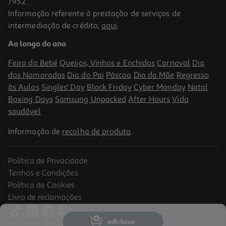
7952.
Informação referente à prestação de serviços de
intermediação de crédito,
aqui
.
Livro Ursito Tito - Um Dia No Castelo
Ao longo do ano
6.93 €/un
9,90 €
PVP de editor
Feira do Bebé
Queijos, Vinhos e Enchidos
Carnaval
Dia
6,93 €
dos Namorados
Dia do Pai
Páscoa
Dia da Mãe
Regresso
Promoção
às Aulas
Singles' Day
Black Friday
Cyber Monday
Natal
Boxing Days
Samsung Unpacked
After Hours
Vida
saudável
Informação de
recolha de produto
.
Política de Privacidade
-10%
Termos e Condições
Política de Cookies
Livro de reclamações
Livro Coelho Vs. Macaco - O Porco Impossível
adicionar
© Auchan Retail Portugal