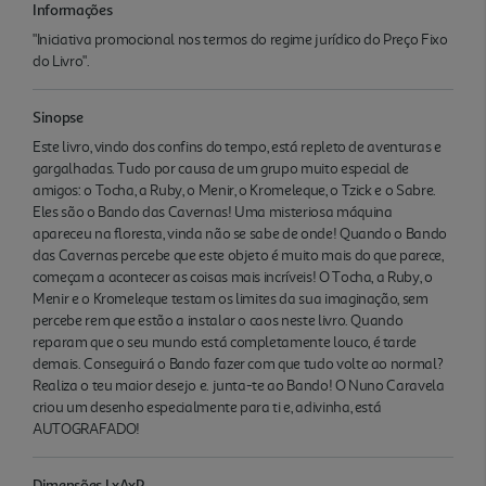
Informações
"Iniciativa promocional nos termos do regime jurídico do Preço Fixo
do Livro".
Sinopse
Este livro, vindo dos confins do tempo, está repleto de aventuras e
gargalhadas. Tudo por causa de um grupo muito especial de
amigos: o Tocha, a Ruby, o Menir, o Kromeleque, o Tzick e o Sabre.
Eles são o Bando das Cavernas! Uma misteriosa máquina
apareceu na floresta, vinda não se sabe de onde! Quando o Bando
das Cavernas percebe que este objeto é muito mais do que parece,
começam a acontecer as coisas mais incríveis! O Tocha, a Ruby, o
Menir e o Kromeleque testam os limites da sua imaginação, sem
percebe rem que estão a instalar o caos neste livro. Quando
reparam que o seu mundo está completamente louco, é tarde
demais. Conseguirá o Bando fazer com que tudo volte ao normal?
Realiza o teu maior desejo e. junta-te ao Bando! O Nuno Caravela
criou um desenho especialmente para ti e, adivinha, está
AUTOGRAFADO!
Dimensões LxAxP