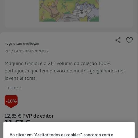
Faça a sua avaliação
Ref. / EAN:
9789897076022
Máquina Genial é o 21.º volume da coleção 100%
portuguesa que tem provocado muitas gargalhadas nos
jovens leitores!
11.57 €/un
-10%
12,85 €
PVP de editor
11,57 €
Ao clicar em "Aceitar todos os cookies", concorda com o
Notas de preparação