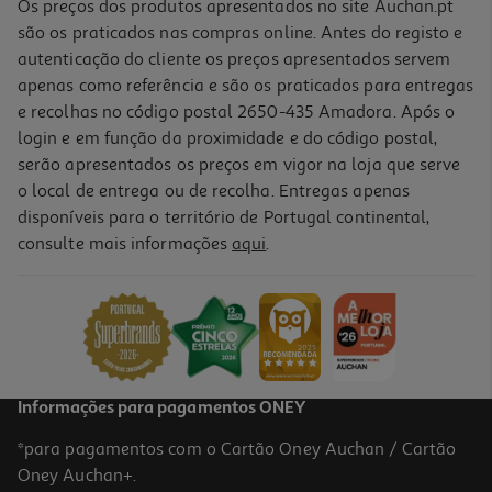
Os preços dos produtos apresentados no site Auchan.pt
são os praticados nas compras online. Antes do registo e
autenticação do cliente os preços apresentados servem
apenas como referência e são os praticados para entregas
e recolhas no código postal 2650-435 Amadora. Após o
login e em função da proximidade e do código postal,
-30%
serão apresentados os preços em vigor na loja que serve
o local de entrega ou de recolha. Entregas apenas
disponíveis para o território de Portugal continental,
consulte mais informações
aqui
.
Livro Ursito Tito: Piloto De Corrida
6.93 €/un
9,90 €
PVP de editor
6,93 €
Promoção
Informações para pagamentos ONEY
*para pagamentos com o Cartão Oney Auchan / Cartão
Oney Auchan+.