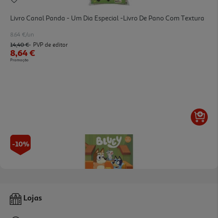
Livro Canal Panda - Um Dia Especial -livro De Pano Com Textura
8.64 €/un
14,40 €
PVP de editor
8,64 €
Promoção
-10%
Livro Bluey: Unicorse Aavv
Lojas
12.29 €/un