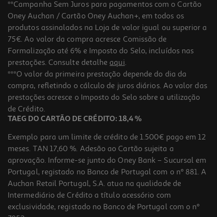
**Campanha Sem Juros para pagamentos com o Cartão
Oney Auchan / Cartão Oney Auchan+, em todos os
-10%
produtos assinalados na Loja de valor igual ou superior a
75€. Ao valor da compra acresce Comissão de
Formalização até 6% e Imposto do Selo, incluídos nas
prestações. Consulte detalhe
aqui
.
Livro Gatita Catita - Médica
***O valor da primeira prestação depende do dia da
compra, refletindo o cálculo de juros diários. Ao valor das
8.91 €/un
prestações acresce o Imposto do Selo sobre a utilização
9,90 €
PVP de editor
8,91 €
de Crédito.
TAEG DO CARTÃO DE CRÉDITO: 18,4 %
Exemplo para um limite de crédito de 1.500€ pago em 12
meses. TAN 17,60 %. Adesão ao Cartão sujeita a
aprovação. Informe-se junto do Oney Bank – Sucursal em
Portugal, registado no Banco de Portugal com o nº 881. A
Auchan Retail Portugal, S.A. atua na qualidade de
Intermediário de Crédito a título acessório com
-30%
exclusividade, registado no Banco de Portugal com o nº