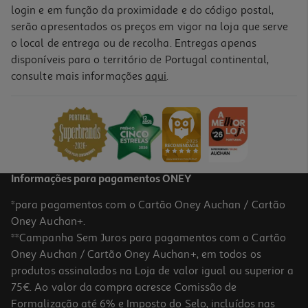
login e em função da proximidade e do código postal,
serão apresentados os preços em vigor na loja que serve
o local de entrega ou de recolha. Entregas apenas
disponíveis para o território de Portugal continental,
consulte mais informações
aqui
.
Informações para pagamentos ONEY
*para pagamentos com o Cartão Oney Auchan / Cartão
Oney Auchan+.
**Campanha Sem Juros para pagamentos com o Cartão
Oney Auchan / Cartão Oney Auchan+, em todos os
produtos assinalados na Loja de valor igual ou superior a
75€. Ao valor da compra acresce Comissão de
Formalização até 6% e Imposto do Selo, incluídos nas