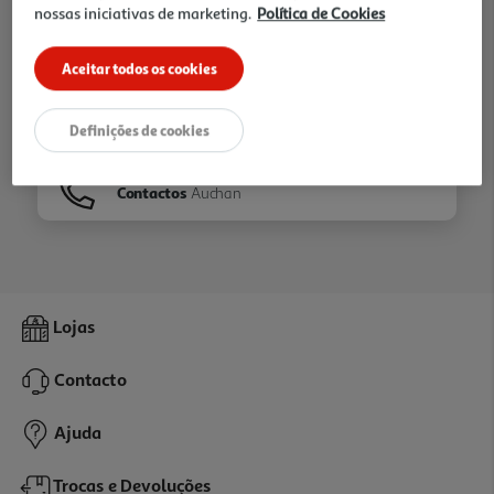
nossas iniciativas de marketing.
Política de Cookies
Ir para
Homepage
Aceitar todos os cookies
Veja os nossos
Folhetos
Definições de cookies
Contactos
Auchan
Lojas
Contacto
Ajuda
Trocas e Devoluções