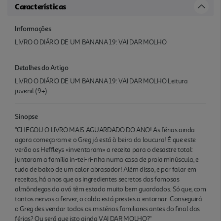
Características
Informações
LIVRO O DIÁRIO DE UM BANANA 19: VAI DAR MOLHO
Detalhes do Artigo
LIVRO O DIÁRIO DE UM BANANA 19: VAI DAR MOLHO Leitura
juvenil (9+)
Sinopse
"CHEGOU O LIVRO MAIS AGUARDADO DO ANO! As férias ainda
agora começaram e o Greg já está à beira da loucura! É que este
verão os Heffleys «inventaram» a receita para o desastre total:
juntaram a família in-tei-ri-nha numa casa de praia minúscula, e
tudo de baixo de um calor abrasador! Além disso, e por falar em
receitas, há anos que os ingredientes secretos das famosas
almôndegas da avó têm estado muito bem guardados. Só que, com
tantos nervos a ferver, o caldo está prestes a entornar. Conseguirá
o Greg des vendar todos os mistérios familiares antes do final das
férias? Ou será que isto ainda VAI DAR MOLHO?"