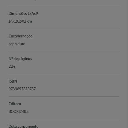
Dimensões LxAxP
14X20,5X2 cm
Encadernação
capa dura
Nº de páginas
224
ISBN
9789897878787
Editora
BOOKSMILE
Data Lançamento