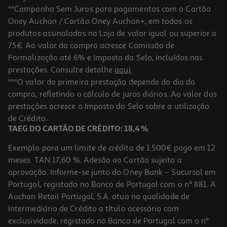
**Campanha Sem Juros para pagamentos com o Cartão
Oney Auchan / Cartão Oney Auchan+, em todos os
produtos assinalados na Loja de valor igual ou superior a
75€. Ao valor da compra acresce Comissão de
Formalização até 6% e Imposto do Selo, incluídos nas
prestações. Consulte detalhe
aqui
.
Livro O Diário De Um Banana 3 - Jeff Kinney
***O valor da primeira prestação depende do dia da
compra, refletindo o cálculo de juros diários. Ao valor das
10.19 €/un
prestações acresce o Imposto do Selo sobre a utilização
10,19 €
de Crédito.
TAEG DO CARTÃO DE CRÉDITO: 18,4 %
Exemplo para um limite de crédito de 1.500€ pago em 12
meses. TAN 17,60 %. Adesão ao Cartão sujeita a
aprovação. Informe-se junto do Oney Bank – Sucursal em
Portugal, registado no Banco de Portugal com o nº 881. A
Auchan Retail Portugal, S.A. atua na qualidade de
Intermediário de Crédito a título acessório com
-40%
exclusividade, registado no Banco de Portugal com o nº