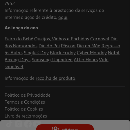
7952.
Informação referente à prestação de serviços de
intermediação de crédito,
aqui
.
O Diário De Um Banana 1
Ao longo do ano
10.19 €/un
16,99 €
PVP de editor
Feira do Bebé
Queijos, Vinhos e Enchidos
Carnaval
Dia
10,19 €
dos Namorados
Dia do Pai
Páscoa
Dia da Mãe
Regresso
Promoção
às Aulas
Singles' Day
Black Friday
Cyber Monday
Natal
Boxing Days
Samsung Unpacked
After Hours
Vida
saudável
Informação de
recolha de produto
.
Política de Privacidade
-40%
Termos e Condições
Política de Cookies
Livro de reclamações
Livro O Diário De Um Banana 10 Dantes É Que Era - Jeff Kinney
adicionar