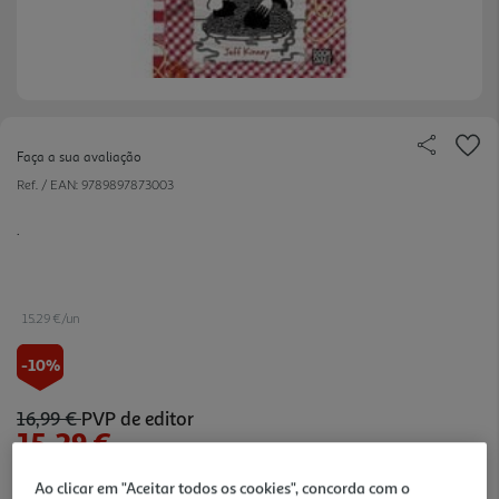
Faça a sua avaliação
Ref. / EAN:
9789897873003
.
15.29 €/un
-10%
16,99 €
PVP de editor
15,29 €
Ao clicar em "Aceitar todos os cookies", concorda com o
Notas de preparação