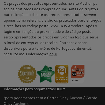
Os preços dos produtos apresentados no site Auchan.pt
são os praticados nas compras online. Antes do registo e
autenticação do cliente os preços apresentados servem
apenas como referência e são os praticados para entregas
e recolhas no código postal 2650-435 Amadora. Após o
login e em função da proximidade e do código postal,
-40%
serão apresentados os preços em vigor na loja que serve
o local de entrega ou de recolha. Entregas apenas
disponíveis para o território de Portugal continental,
consulte mais informações
aqui
.
Livro O Diário De Um Banana 9 Assim Vais Longe - Jeff Kinney
10.19 €/un
16,99 €
PVP de editor
10,19 €
Promoção
Informações para pagamentos ONEY
*para pagamentos com o Cartão Oney Auchan / Cartão
Oney Auchan+.