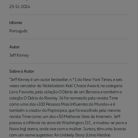
25-11-2024
Idioma
Português
Autor
Jeff Kinney
Sobre o Autor
"Jeff Kinney é um autor bestseller, n.º 1 do New York Times, e seis
vezes vencedor do Nickelodeon Kids' Choice Award, na categoria
Livro Favorito, pela coleção O Diário de um Banana e também a
coleção O Diário do Rowley. Já foi nomeado pela revista Time
como uma das «100 Pessoas Mais Influentes do Mundo» e é
também o criador do Poptropica, que foi escolhido pela mesma
revista Time como um dos «50 Melhores Sites da Internet». Jeff
passou a infância na zona de Washington, D.C., e mudou-se para a
Nova Ingl aterra, onde vive com a mulher. Juntos, têm uma livraria
com um nome sugestivo: An Unlikely Story (Uma História