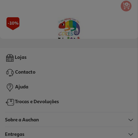
-10%
Livro O Meu Primeiro Livro Das Cores De Agnese Baruzzi
Lojas
7.92 €/un
8,80 €
PVP de editor
Contacto
7,92 €
Ajuda
Trocas e Devoluções
Sobre a Auchan
Entregas
-10%