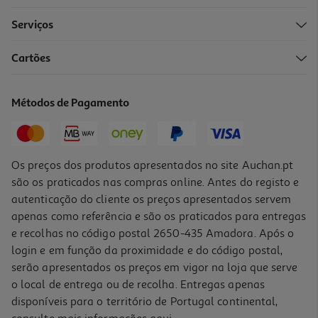
Serviços
Cartões
Livro O Grande Livro Respostas
13.49 €/un
Métodos de Pagamento
14,99 €
PVP de editor
13,49 €
Os preços dos produtos apresentados no site Auchan.pt
são os praticados nas compras online. Antes do registo e
autenticação do cliente os preços apresentados servem
apenas como referência e são os praticados para entregas
e recolhas no código postal 2650-435 Amadora. Após o
login e em função da proximidade e do código postal,
-10%
serão apresentados os preços em vigor na loja que serve
o local de entrega ou de recolha. Entregas apenas
disponíveis para o território de Portugal continental,