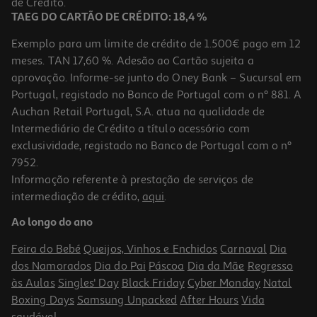
de Crédito.
TAEG DO CARTÃO DE CRÉDITO: 18,4 %
Exemplo para um limite de crédito de 1.500€ pago em 12
meses. TAN 17,60 %. Adesão ao Cartão sujeita a
aprovação. Informe-se junto do Oney Bank – Sucursal em
Portugal, registado no Banco de Portugal com o nº 881. A
Auchan Retail Portugal, S.A. atua na qualidade de
Intermediário de Crédito a título acessório com
-10%
exclusividade, registado no Banco de Portugal com o nº
7952.
Informação referente à prestação de serviços de
intermediação de crédito,
aqui
.
Livro O Meu Primeiro Livro De Futebol
Ao longo do ano
11.97 €/un
13,30 €
PVP de editor
Feira do Bebé
Queijos, Vinhos e Enchidos
Carnaval
Dia
11,97 €
dos Namorados
Dia do Pai
Páscoa
Dia da Mãe
Regresso
às Aulas
Singles' Day
Black Friday
Cyber Monday
Natal
Boxing Days
Samsung Unpacked
After Hours
Vida
saudável