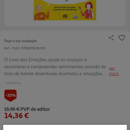
Faça a sua avaliação
Ref. / EAN:
9789895838769
O Livro das Emoções ajuda as crianças a
reconhecer e compreender sentimentos através de
ver
tiras de banda desenhada divertidas e situações do
mais
quotidiano. Com explicações claras e dicas
14.36 €/un
práticas, promove empatia, autoconsciência e
equilibrio emocional, ideal para famílias e
-10%
contectos educativos.
15,95 €
PVP de editor
14,36 €
Notas de preparação