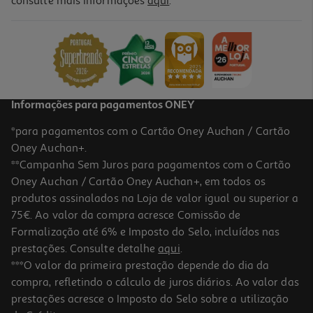
consulte mais informações
aqui
.
Livro O Grande Livro Respostas
13.49 €/un
14,99 €
PVP de editor
13,49 €
Informações para pagamentos ONEY
*para pagamentos com o Cartão Oney Auchan / Cartão
Oney Auchan+.
**Campanha Sem Juros para pagamentos com o Cartão
Oney Auchan / Cartão Oney Auchan+, em todos os
-10%
produtos assinalados na Loja de valor igual ou superior a
75€. Ao valor da compra acresce Comissão de
Formalização até 6% e Imposto do Selo, incluídos nas
prestações. Consulte detalhe
aqui
.
Livro O Grande Livro Dos Rabos De Eva Manzano
***O valor da primeira prestação depende do dia da
compra, refletindo o cálculo de juros diários. Ao valor das
12.92 €/un
prestações acresce o Imposto do Selo sobre a utilização
14,35 €
PVP de editor
12,92 €