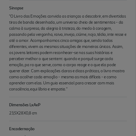
Sinopse
"O Livro das Emoções convida as crianças a descobrir, em divertidas
tiras de banda desenhada, um universo cheio de sentimentos - da
calma à surpresa, da alegria à tristeza, do medo à coragem,
passando pela vergonha, raiva, inveja, ciúme, nojo, tédio, inte resse e
até o amor. Acompanhamos cinco amigos que, sendo todos
diferentes, vivem as mesmas situações de maneiras únicas. Assim,
os jovens leitores podem reconhecer-se nas suas histórias e
perceber melhor o que sentem: quando e porquê surge cada
emoção, pa ra que serve, como o corpo reage e o que ela pode
querer dizer. Com explicações claras e dicas práticas, o livro mostra
como acolher cada emoção - mesmo as mais difíceis - e como
aprender com elas. Um guia essencial para crescer com mais
consciência, equi líbrio e empatia."
Dimensões LxAxP
23,5X28X0,8 cm
Encadernação