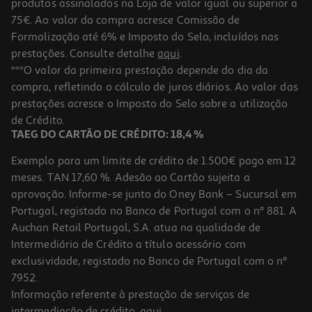
produtos assinalados na Loja de valor igual ou superior a
75€. Ao valor da compra acresce Comissão de
Formalização até 6% e Imposto do Selo, incluídos nas
prestações. Consulte detalhe
aqui
.
Livro O Principezinho
***O valor da primeira prestação depende do dia da
compra, refletindo o cálculo de juros diários. Ao valor das
4.6 €/un
prestações acresce o Imposto do Selo sobre a utilização
5,75 €
PVP de editor
4,60 €
de Crédito.
TAEG DO CARTÃO DE CRÉDITO: 18,4 %
Exemplo para um limite de crédito de 1.500€ pago em 12
meses. TAN 17,60 %. Adesão ao Cartão sujeita a
aprovação. Informe-se junto do Oney Bank – Sucursal em
Portugal, registado no Banco de Portugal com o nº 881. A
Auchan Retail Portugal, S.A. atua na qualidade de
Intermediário de Crédito a título acessório com
exclusividade, registado no Banco de Portugal com o nº
7952.
Informação referente à prestação de serviços de
intermediação de crédito,
aqui
.