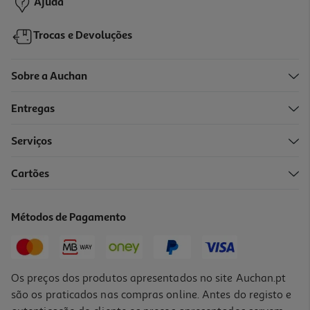
Ajuda
Trocas e Devoluções
Sobre a Auchan
Entregas
-10%
Serviços
Cartões
Livro Eu Estou Sempre Contigo De Saeko Inui
12.51 €/un
Métodos de Pagamento
13,90 €
PVP de editor
12,51 €
Os preços dos produtos apresentados no site Auchan.pt
são os praticados nas compras online. Antes do registo e