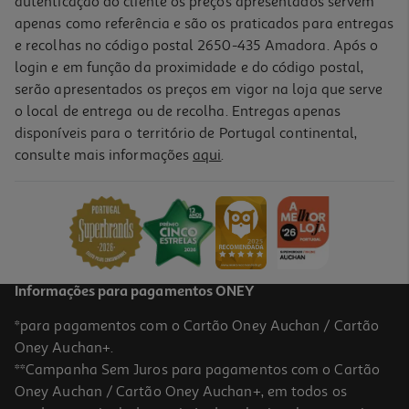
autenticação do cliente os preços apresentados servem
apenas como referência e são os praticados para entregas
e recolhas no código postal 2650-435 Amadora. Após o
login e em função da proximidade e do código postal,
-10%
serão apresentados os preços em vigor na loja que serve
o local de entrega ou de recolha. Entregas apenas
disponíveis para o território de Portugal continental,
consulte mais informações
aqui
.
Livro Escola De Monstros 5 - O Vampiro Augusto Vai Pregar-Te
Um Susto
7.61 €/un
8,45 €
PVP de editor
7,61 €
Informações para pagamentos ONEY
*para pagamentos com o Cartão Oney Auchan / Cartão
Oney Auchan+.
**Campanha Sem Juros para pagamentos com o Cartão
Oney Auchan / Cartão Oney Auchan+, em todos os
-20%