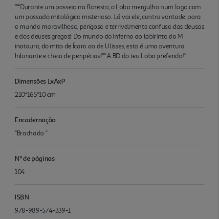
"""Durante um passeio na floresta, o Lobo mergulha num lago com
um passado mitológico misterioso. Lá vai ele, contra vontade, para
o mundo maravilhoso, perigoso e terrivelmente confuso das deusas
e dos deuses gregos! Do mundo do Inferno ao labirinto do M
inotauro, do mito de Ícaro ao de Ulisses, esta é uma aventura
hilariante e cheia de peripécias!"" A BD do teu Lobo preferido!"
Dimensões LxAxP
210*165*10 cm
Encadernação
"Brochado "
Nº de páginas
104
ISBN
978-989-574-339-1