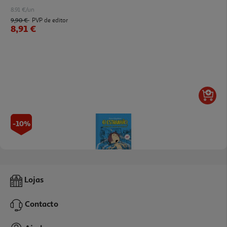
8.91 €/un
9,90 €
PVP de editor
8,91 €
-10%
Livro O Estranhão-Viagem No Tempo Em Cuecas/alvaro Magalha
Lojas
13.95 €/un
15,50 €
PVP de editor
Contacto
13,95 €